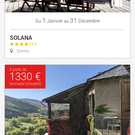
1
31
Janvier
Décembre
Du
au
SOLANA
Dorres
À partir de
1330 €
Semaine (meublé)