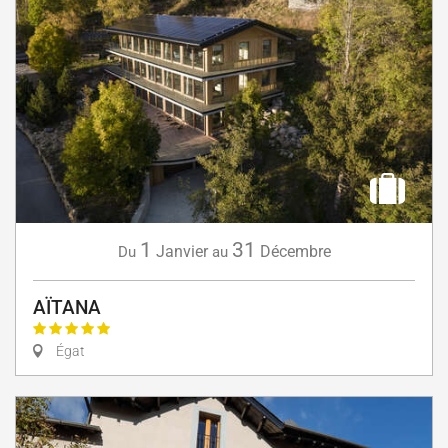
1
31
Janvier
Décembre
Du
au
AÏTANA
Égat