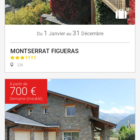
1
31
Janvier
Décembre
Du
au
MONTSERRAT FIGUERAS
Llo
À partir de
700 €
Semaine (meublé)