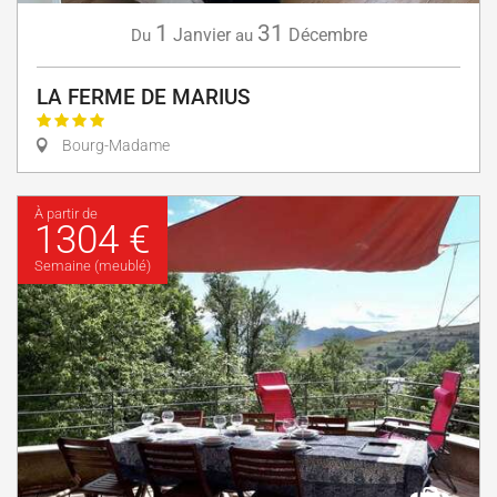
1
31
Janvier
Décembre
Du
au
LA FERME DE MARIUS
Bourg-Madame
À partir de
1304 €
Semaine (meublé)