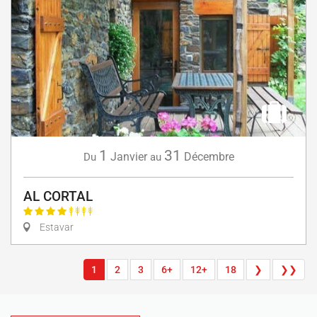
1
31
Janvier
Décembre
Du
au
AL CORTAL
Estavar
1
2
3
6+
12+
18
❯
❯❯