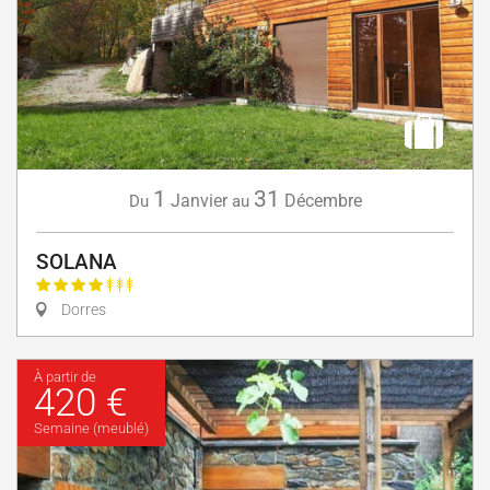
1
31
Janvier
Décembre
Du
au
SOLANA
Dorres
À partir de
420 €
Semaine (meublé)