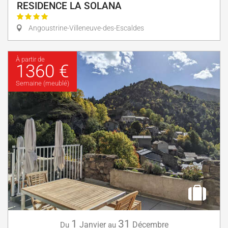
RESIDENCE LA SOLANA
Angoustrine-Villeneuve-des-Escaldes
À partir de
1360 €
Semaine (meublé)
1
31
Janvier
Décembre
Du
au