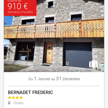
À partir de
910 €
Semaine (meublé)
1
31
Janvier
Décembre
Du
au
BERNADET FREDERIC
Osséja