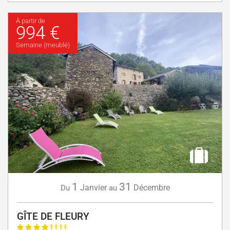
À partir de
994 €
Semaine (meublé)
1
31
Janvier
Décembre
Du
au
GÎTE DE FLEURY