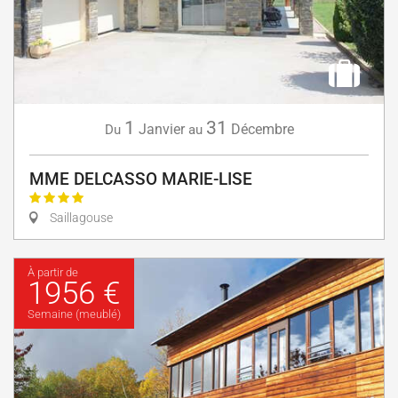
1
31
Janvier
Décembre
Du
au
MME DELCASSO MARIE-LISE
Saillagouse
À partir de
1956 €
Semaine (meublé)