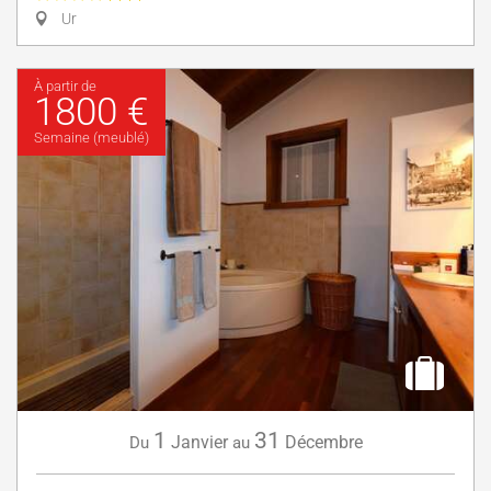
Ur
À partir de
1800 €
Semaine (meublé)
1
31
Janvier
Décembre
Du
au