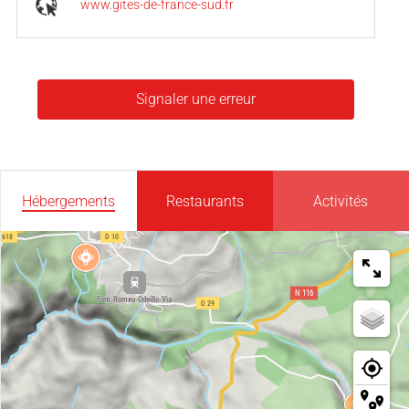
www.gites-de-france-sud.fr
Signaler une erreur
Hébergements
Restaurants
Activités