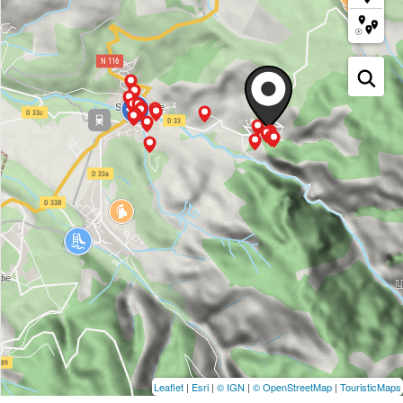
Leaflet
|
Esri
|
© IGN
|
© OpenStreetMap
|
TouristicMaps