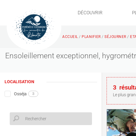
DÉCOUVRIR
P
ET
/
/
/
ACCUEIL
PLANIFIER
SÉJOURNER
Ensoleillement exceptionnel, hygrométr
LOCALISATION
3
résult
Osséja
3
Le plus gran