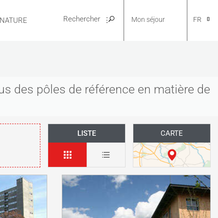
Mon séjour
FR
 NATURE
PRATIQUE
CA
us des pôles de référence en matière de
NL
LISTE
CARTE
EN
ES