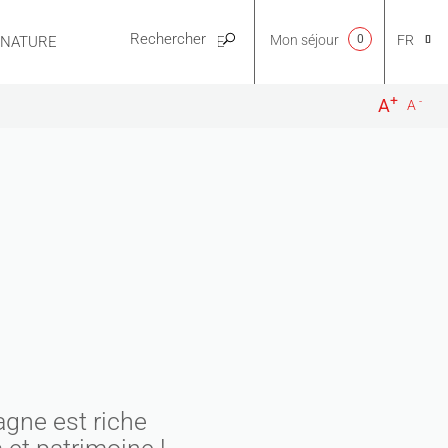
Mon séjour
0
FR
E NATURE
PRATIQUE
+
-
A
A
CA
NL
EN
ES
agne est riche