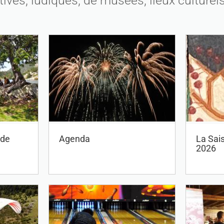
rtives, ludiques, de musées, lieux culturels
 de
Agenda
La Sai
2026