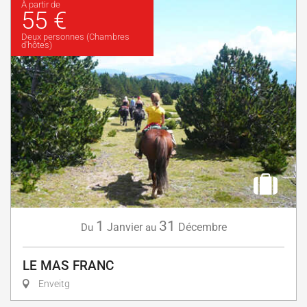
À partir de
55 €
Deux personnes (Chambres
d'hôtes)
1
31
Janvier
Décembre
Du
au
LE MAS FRANC
Enveitg