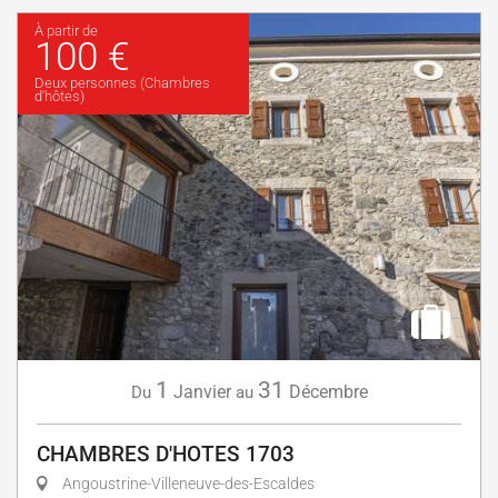
À partir de
100 €
Deux personnes (Chambres
d'hôtes)
1
31
Janvier
Décembre
Du
au
CHAMBRES D'HOTES 1703
Angoustrine-Villeneuve-des-Escaldes