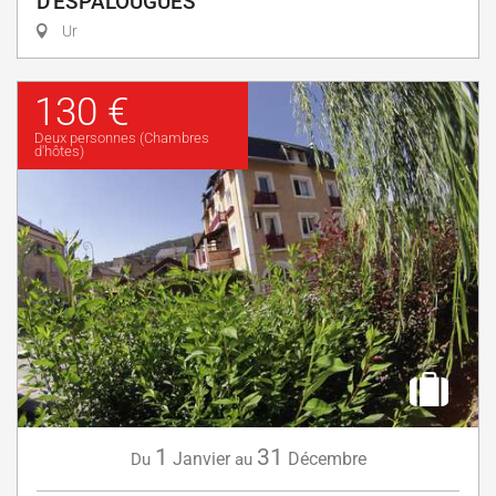
D'ESPALOUGUES
Ur
130 €
Deux personnes (Chambres
d'hôtes)
1
31
Janvier
Décembre
Du
au