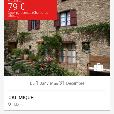
À partir de
79 €
Deux personnes (Chambres
d'hôtes)
1
31
Janvier
Décembre
Du
au
CAL MIQUEL
Llo