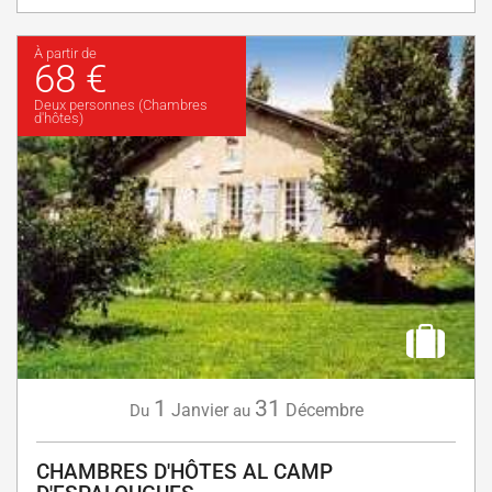
À partir de
68 €
Deux personnes (Chambres
d'hôtes)
1
31
Janvier
Décembre
Du
au
CHAMBRES D'HÔTES AL CAMP