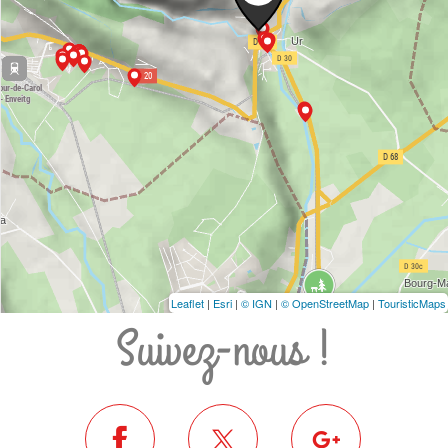
Leaflet
|
Esri
|
© IGN
|
© OpenStreetMap
|
TouristicMaps
Suivez-nous !