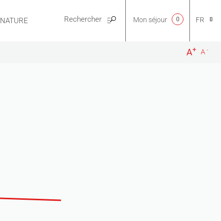
Mon séjour
0
FR
E NATURE
PRATIQUE
+
-
A
A
CA
NL
EN
ES