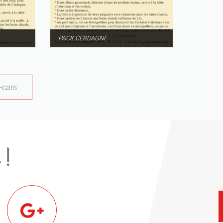
PACK CERDAGNE
-cars
 !