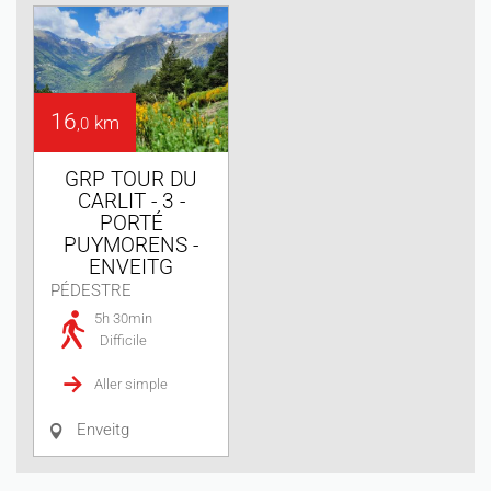
16
km
,0
GRP TOUR DU
CARLIT - 3 -
PORTÉ
PUYMORENS -
ENVEITG
PÉDESTRE
5h 30min
Difficile
Aller simple
Enveitg