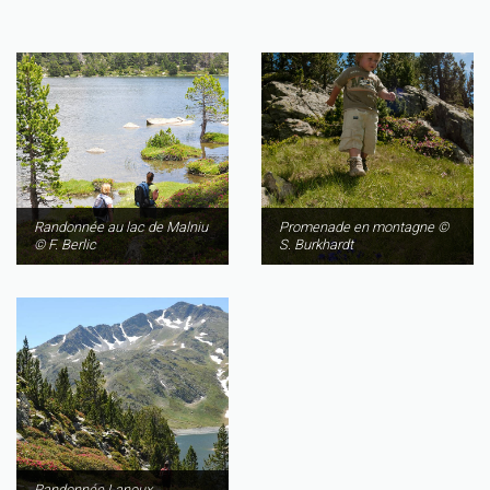
Randonnée au lac de Malniu
Promenade en montagne ©
© F. Berlic
S. Burkhardt
Randonnée Lanoux