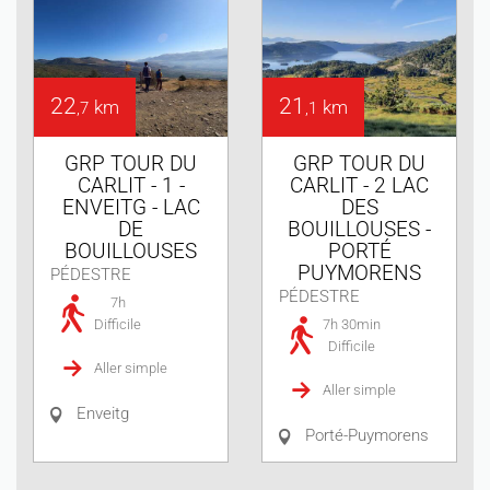
22
21
km
km
,7
,1
GRP TOUR DU
GRP TOUR DU
CARLIT - 1 -
CARLIT - 2 LAC
ENVEITG - LAC
DES
DE
BOUILLOUSES -
BOUILLOUSES
PORTÉ
PUYMORENS
PÉDESTRE
PÉDESTRE
7h
Difficile
7h 30min
Difficile
Aller simple
Aller simple
Enveitg
Porté-Puymorens