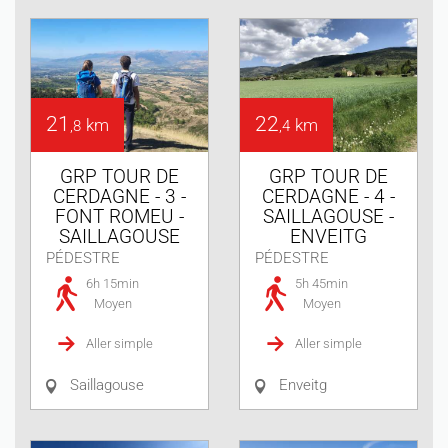
21
22
km
km
,8
,4
GRP TOUR DE
GRP TOUR DE
CERDAGNE - 3 -
CERDAGNE - 4 -
FONT ROMEU -
SAILLAGOUSE -
SAILLAGOUSE
ENVEITG
PÉDESTRE
PÉDESTRE
6h 15min
5h 45min
Moyen
Moyen
Aller simple
Aller simple
Saillagouse
Enveitg