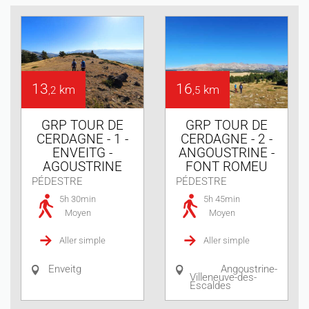
13
16
km
km
,2
,5
GRP TOUR DE
GRP TOUR DE
CERDAGNE - 1 -
CERDAGNE - 2 -
ENVEITG -
ANGOUSTRINE -
AGOUSTRINE
FONT ROMEU
PÉDESTRE
PÉDESTRE
5h 30min
5h 45min
Moyen
Moyen
Aller simple
Aller simple
Enveitg
Angoustrine-
Villeneuve-des-
Escaldes