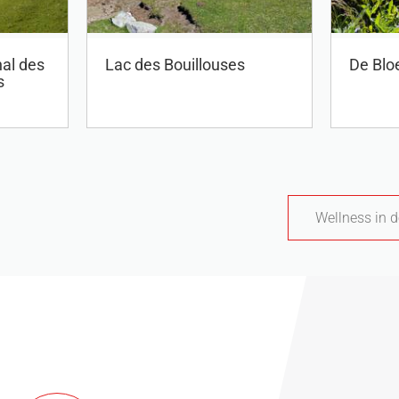
nal des
Lac des Bouillouses
De Blo
s
Wellness in 
!