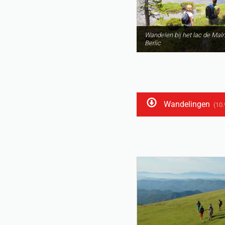
Wandelen bij het lac de Maln
Berlic
Wandelingen
(10