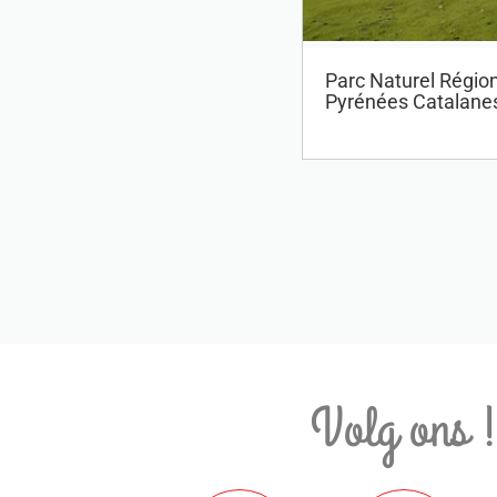
Parc Naturel Régio
Pyrénées Catalane
Volg ons 