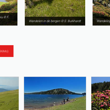
iu © F.
Wandelen in de bergen © S. Burkhardt
Wandelin
.96Mo)