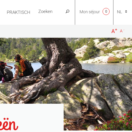
Mon séjour
0
NL
PRAKTISCH
+
-
A
A
CA
EN
FR
ES
eën