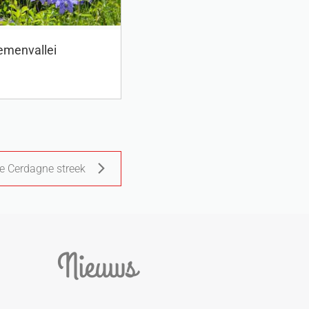
emenvallei
de Cerdagne streek
Nieuws