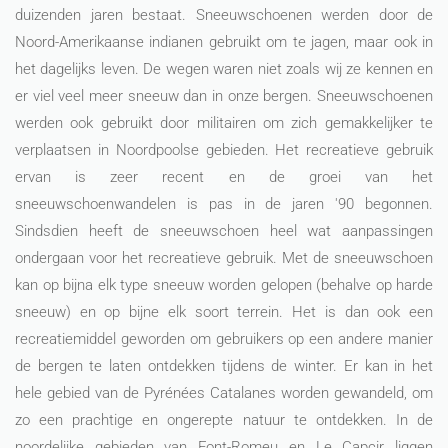
duizenden jaren bestaat. Sneeuwschoenen werden door de
Noord-Amerikaanse indianen gebruikt om te jagen, maar ook in
het dagelijks leven. De wegen waren niet zoals wij ze kennen en
er viel veel meer sneeuw dan in onze bergen. Sneeuwschoenen
werden ook gebruikt door militairen om zich gemakkelijker te
verplaatsen in Noordpoolse gebieden. Het recreatieve gebruik
ervan is zeer recent en de groei van het
sneeuwschoenwandelen is pas in de jaren '90 begonnen.
Sindsdien heeft de sneeuwschoen heel wat aanpassingen
ondergaan voor het recreatieve gebruik. Met de sneeuwschoen
kan op bijna elk type sneeuw worden gelopen (behalve op harde
sneeuw) en op bijne elk soort terrein. Het is dan ook een
recreatiemiddel geworden om gebruikers op een andere manier
de bergen te laten ontdekken tijdens de winter. Er kan in het
hele gebied van de Pyrénées Catalanes worden gewandeld, om
zo een prachtige en ongerepte natuur te ontdekken. In de
noordelijke gebieden van Font-Romeu en Le Capcir liggen