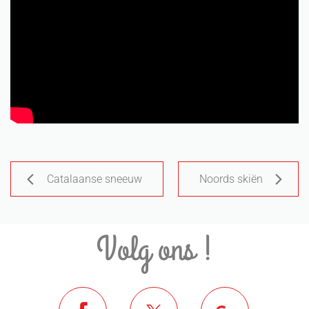
Catalaanse sneeuw
Noords skiën
Volg ons !