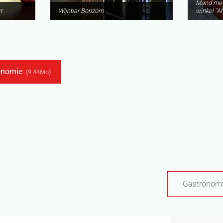
Mand met
r
Wijnbar Bonzom
winkel "Ah
ronomie
(9.44Mo)
Gastronomi