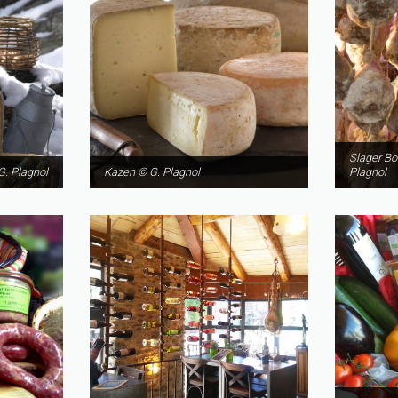
Slager Bo
G. Plagnol
Kazen © G. Plagnol
Plagnol