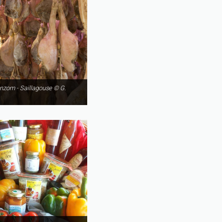
nzom - Saillagouse © G.