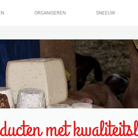
EN
ORGANISEREN
SNEEUW
ucten met kwaliteits