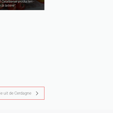
 Catalaanse producten -
 la laitière"
e uit de Cerdagne