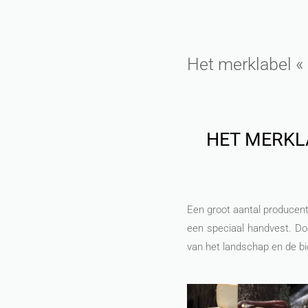
Het merklabel « 
HET MERKL
Een groot aantal producent
een speciaal handvest. Doo
van het landschap en de bio