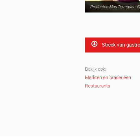
Producten Mas Terregals - Er
Streek van gast
Bekijk ook:
Markten en braderieën
Restaurants