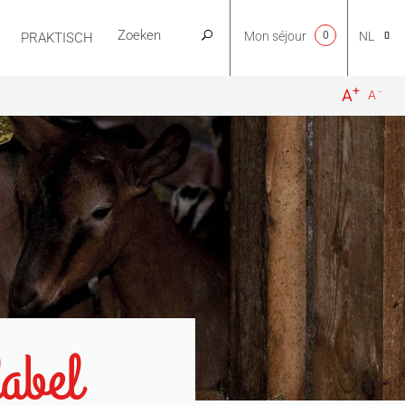
Mon séjour
0
NL
PRAKTISCH
+
-
A
A
CA
EN
FR
ES
label