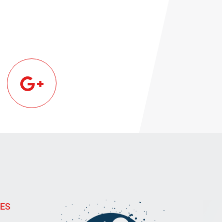
!
IES