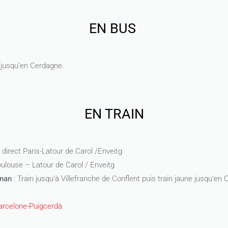
EN BUS
 jusqu’en Cerdagne.
EN TRAIN
t direct Paris-Latour de Carol /Enveitg
oulouse – Latour de Carol / Enveitg
gnan
: Train jusqu’à Villefranche de Conflent puis train jaune jusqu’en
arcelone-Puigcerdà