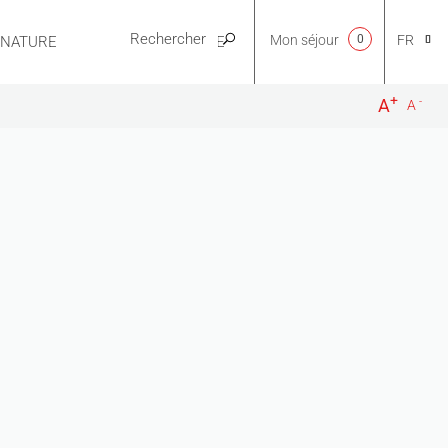
Mon séjour
0
FR
E NATURE
PRATIQUE
+
-
A
A
CA
NL
EN
ES