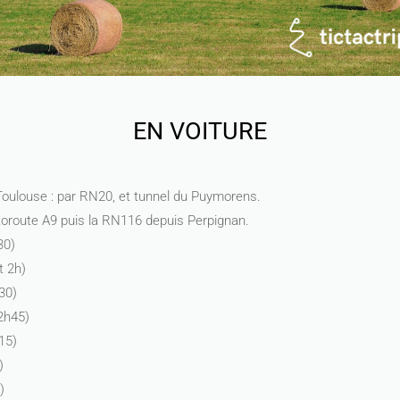
EN VOITURE
Toulouse : par RN20, et tunnel du Puymorens.
utoroute A9 puis la RN116 depuis Perpignan.
30)
t 2h)
30)
 2h45)
15)
)
)