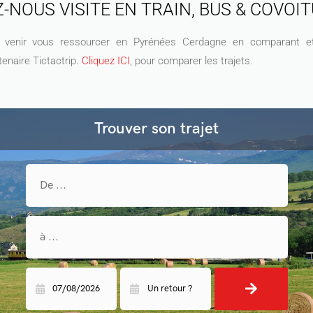
-NOUS VISITE EN TRAIN, BUS & COVOIT
ur venir vous ressourcer en Pyrénées Cerdagne en comparant et
enaire Tictactrip.
Cliquez ICI
, pour comparer les trajets.