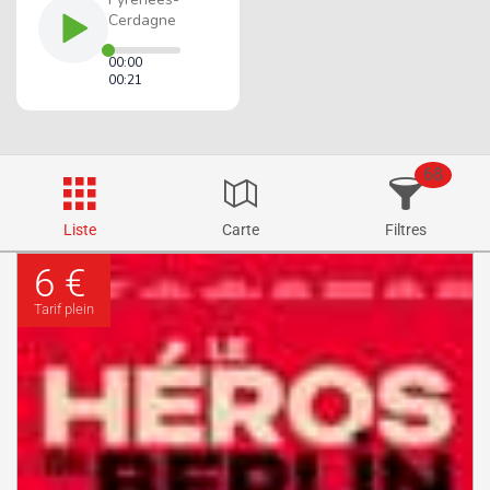
68
Liste
Carte
Filtres
6 €
Tarif plein