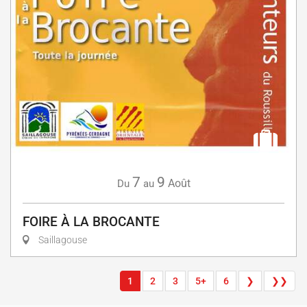
7
9
Août
Du
au
FOIRE À LA BROCANTE
Saillagouse
1
2
3
5+
6
❯
❯❯