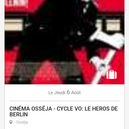
6
Jeudi
Août
Le
CINÉMA OSSÉJA - CYCLE VO: LE HEROS DE
BERLIN
Osséja