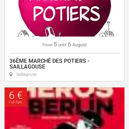
5
6
August
From
until
36ÈME MARCHÉ DES POTIERS -
SAILLAGOUSE
Saillagouse
6 €
Full-fare