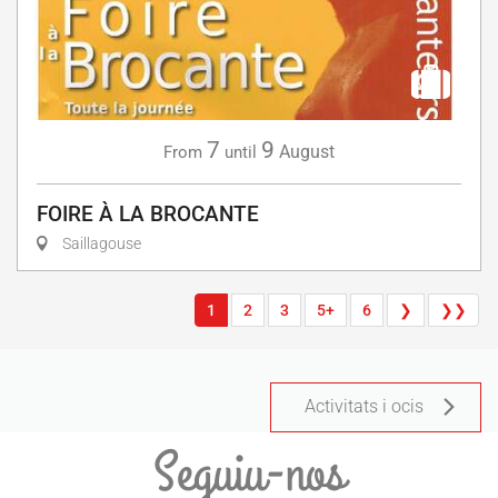
7
9
August
From
until
FOIRE À LA BROCANTE
Saillagouse
1
2
3
5+
6
❯
❯❯
Activitats i ocis
Seguiu-nos