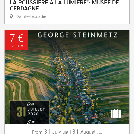
LA POUSSIÈRE À LA LUMIÈRE"- MUSÉE DE
CERDAGNE
Sainte-Léocadie
7 €
Full-fare
31
31
July
August
,
...
From
until