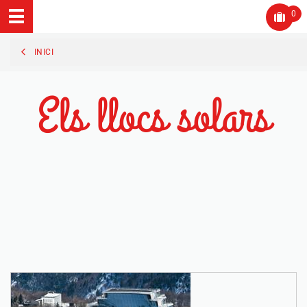
0
INICI
Els llocs solars