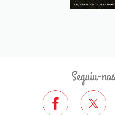
Le potager du musée Cerda
Seguiu-no