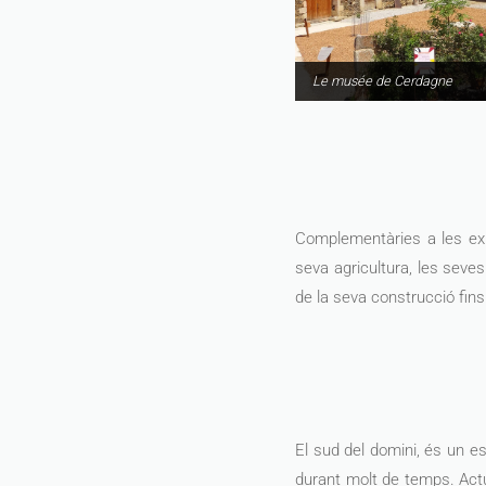
Le musée de Cerdagne
Complementàries a les expo
seva agricultura, les seve
de la seva construcció fins
El sud del domini, és un esp
durant molt de temps. Act