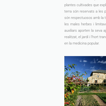
plantes cultivades que expl
terra són reservats a les p
són respectuosos amb la ter
les males herbes i limitav
auxiliars aporten la seva aj
realitzat, el jardí i l’hort 
en la medicina popular.