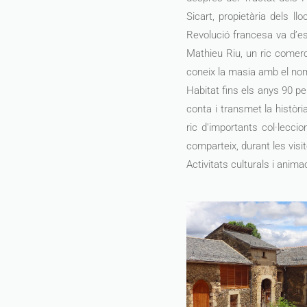
Sicart, propietària dels l
Revolució francesa va d’est
Mathieu Riu, un ric comerci
coneix la masia amb el no
Habitat fins els anys 90 p
conta i transmet la histò
ric d'importants col·lecc
comparteix, durant les visit
Activitats culturals i anim