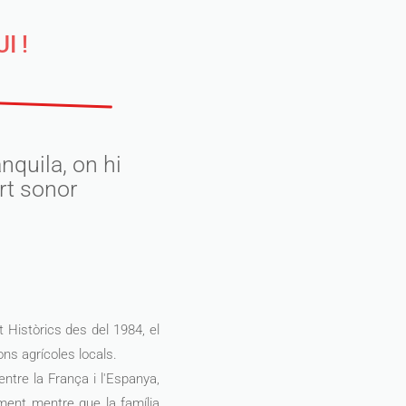
I !
quila, on hi
rt sonor
 Històrics des del 1984, el
ns agrícoles locals.
ntre la França i l'Espanya,
ament mentre que la família