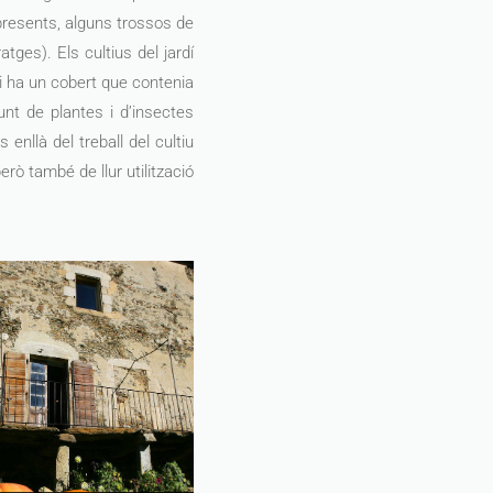
 presents, alguns trossos de
tges). Els cultius del jardí
Hi ha un cobert que contenia
unt de plantes i d’insectes
 enllà del treball del cultiu
però també de llur utilització