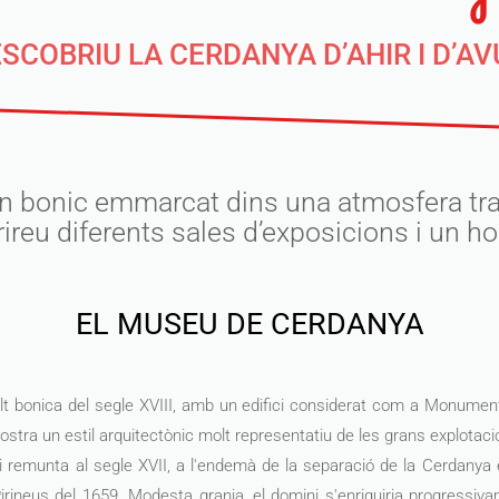
SCOBRIU LA CERDANYA D’AHIR I D’AVU
en bonic emmarcat dins una atmosfera tran
ireu diferents sales d’exposicions i un ho
EL MUSEU DE CERDANYA
olt bonica del segle XVIII, amb un edifici considerat com a Monument
ra un estil arquitectònic molt representatiu de les grans explotacio
i remunta al segle XVII, a l'endemà de la separació de la Cerdanya e
irineus del 1659. Modesta granja, el domini s'enriquiria progressiv