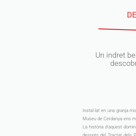
DE
Un indret b
descobr
Instal·lat en una granja m
Museu de Cerdanya ens most
La història d'aquest domin
després del Tractat dels P