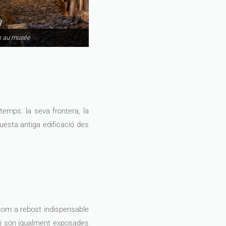
n au musée
temps: la seva frontera, la
uesta antiga edificació des
ir com a rebost indispensable
Hi són igualment exposades