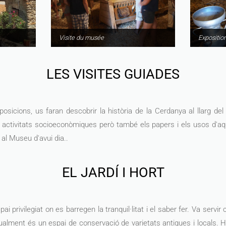
Visite du musée
Expositio
LES VISITES GUIADES
sicions, us faran descobrir la història de la Cerdanya al llarg del 
s activitats socioeconòmiques però també els papers i els usos d'aq
 al Museu d'avui dia..
EL JARDÍ I HORT
ai privilegiat on es barregen la tranquil·litat i el saber fer. Va serv
ualment és un espai de conservació de varietats antigues i locals. 