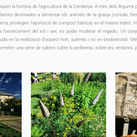
iquen la història de l'agricultura de la Cerdanya. A més dels llegums
lantes destinades a alimentar els animals de la granja (cereals, farra
ra, privilegien l'aportació de compost fabricat en el mateix indret. 
a l’assecament del sòl i així, es podia moderar el regadiu. Un conj
uda en la realització d'aquest hort, autèntic i ric en biodiversitat. Més
transmeten una sèrie de sabers sobre la jardineria i sobre les verdures, 