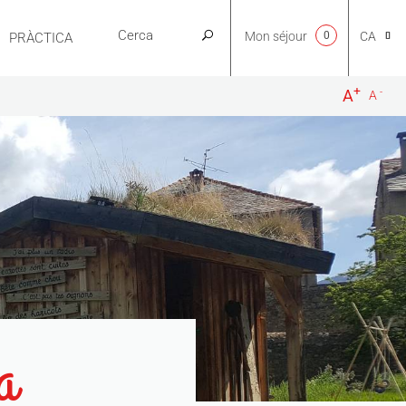
Mon séjour
0
CA
PRÀCTICA
+
-
A
A
NL
EN
FR
ES
a