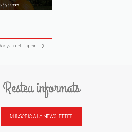
e du potager
danya i del Capcir.
Resteu informats
M'INSCRIC A LA NEWSLETTER