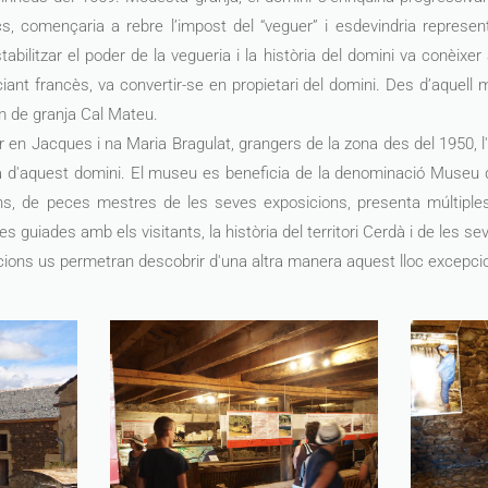
locs, començaria a rebre l’impost del “veguer” i esdevindria represe
abilitzar el poder de la vegueria i la història del domini va conèixer
ant francès, va convertir-se en propietari del domini. Des d’aquell m
m de granja Cal Mateu.
er en Jacques i na Maria Bragulat, grangers de la zona des del 1950,
ria d'aquest domini. El museu es beneficia de la denominació Museu 
ions, de peces mestres de les seves exposicions, presenta múltiple
es guiades amb els visitants, la història del territori Cerdà i de les s
acions us permetran descobrir d'una altra manera aquest lloc excepcio