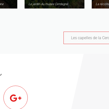
gne
Le jardin du musée Cerdagne
La récolt
Les capelles de la Cer
s