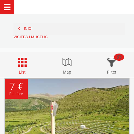
INICI
VISITES I MUSEUS
33
List
Map
Filter
7 €
Full-fare