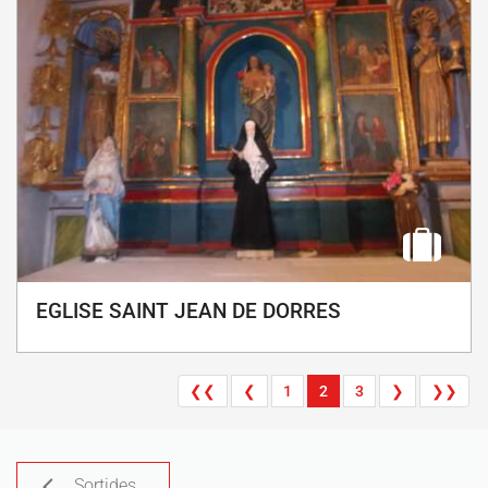
EGLISE SAINT JEAN DE DORRES
❮❮
❮
1
2
3
❯
❯❯
Sortides