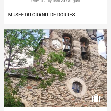
6
30
July
August
From
until
MUSEE DU GRANIT DE DORRES