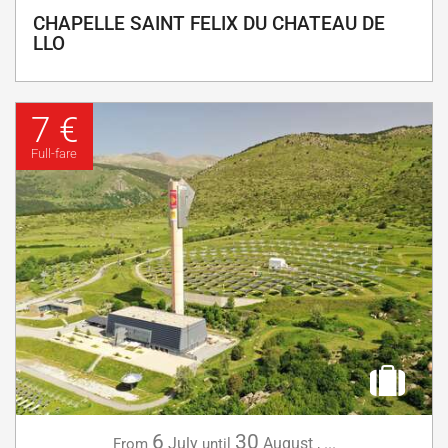
CHAPELLE SAINT FELIX DU CHATEAU DE
LLO
7 €
Full-fare
6
30
July
August
,
...
From
until