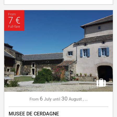
From
7 €
Full-fare
6
30
July
August
,
...
From
until
MUSEE DE CERDAGNE