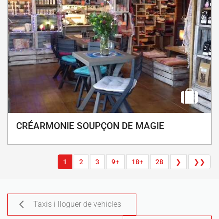
CRÉARMONIE SOUPÇON DE MAGIE
1
2
3
9+
18+
28
❯
❯❯
Taxis i lloguer de vehicles