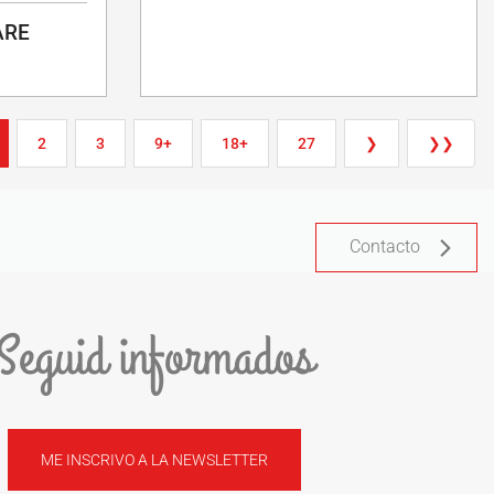
ARE
2
3
9+
18+
27
❯
❯❯
Contacto
Seguid informados
ME INSCRIVO A LA NEWSLETTER