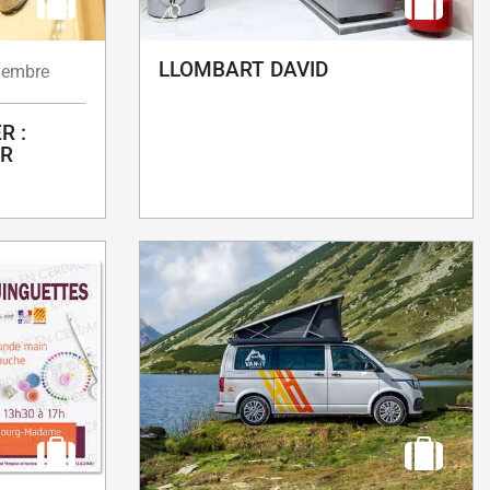
LLOMBART DAVID
iembre
R :
ER