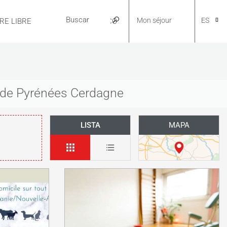
Mon séjour
ES
IRE LIBRE
PRÁCTICO
CA
s de Pyrénées Cerdagne
NL
LISTA
MAPA
EN
FR