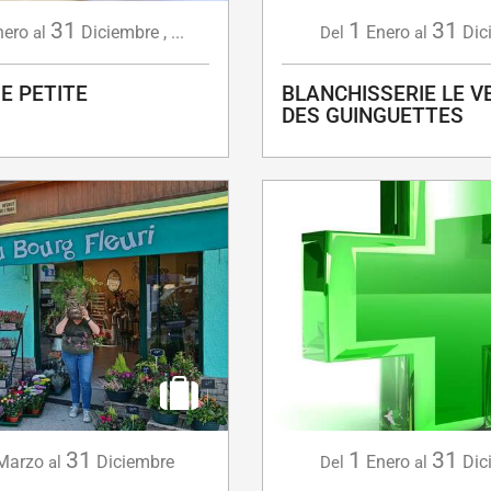
31
1
31
nero
Diciembre
,
...
Enero
Dic
al
Del
al
E PETITE
BLANCHISSERIE LE V
DES GUINGUETTES
31
1
31
Marzo
Diciembre
Enero
Dic
al
Del
al