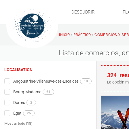
DESCUBRIR
PL
COMERCIOS Y SER
/
/
INICIO
PRÁCTICO
Lista de comercios, a
LOCALISATION
324
res
Angoustrine-Villeneuve-des-Escaldes
10
La opción m
Bourg-Madame
61
Dorres
2
Égat
25
Mostrar todo (18)