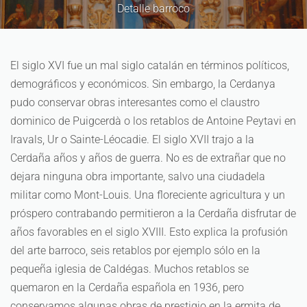
Detalle del arte ro
El siglo XVI fue un mal siglo catalán en términos políticos,
demográficos y económicos. Sin embargo, la Cerdanya
pudo conservar obras interesantes como el claustro
dominico de Puigcerdà o los retablos de Antoine Peytavi en
Iravals, Ur o Sainte-Léocadie. El siglo XVII trajo a la
Cerdaña años y años de guerra. No es de extrañar que no
dejara ninguna obra importante, salvo una ciudadela
militar como Mont-Louis. Una floreciente agricultura y un
próspero contrabando permitieron a la Cerdaña disfrutar de
años favorables en el siglo XVIII. Esto explica la profusión
del arte barroco, seis retablos por ejemplo sólo en la
pequeña iglesia de Caldégas. Muchos retablos se
quemaron en la Cerdaña española en 1936, pero
conservamos algunas obras de prestigio en la ermita de