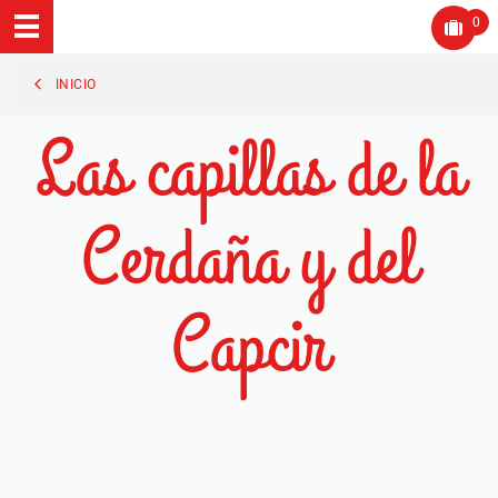
0
INICIO
Las capillas de la
Cerdaña y del
Capcir