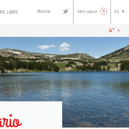
Mon séjour
0
ES
IRE LIBRE
PRÁCTICO
+
-
A
A
CA
NL
EN
FR
rio