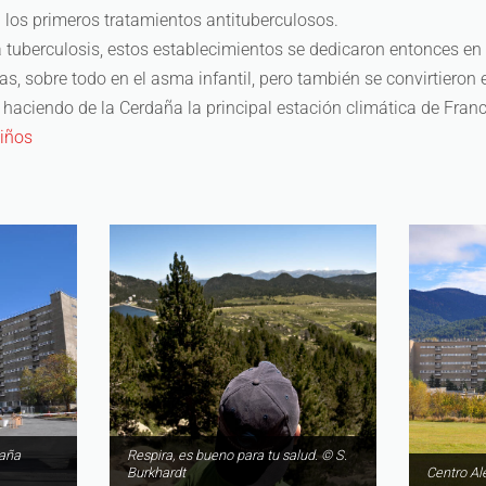
 los primeros tratamientos antituberculosos.
a tuberculosis, estos establecimientos se dedicaron entonces en 
s, sobre todo en el asma infantil, pero también se convirtieron 
 haciendo de la Cerdaña la principal estación climática de Franc
niños
daña
Respira, es bueno para tu salud. © S.
Burkhardt
Centro Al