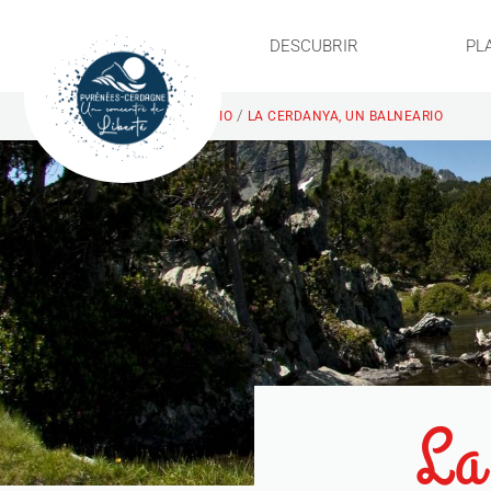
DESCUBRIR
PL
/
INICIO
LA CERDANYA, UN BALNEARIO
La