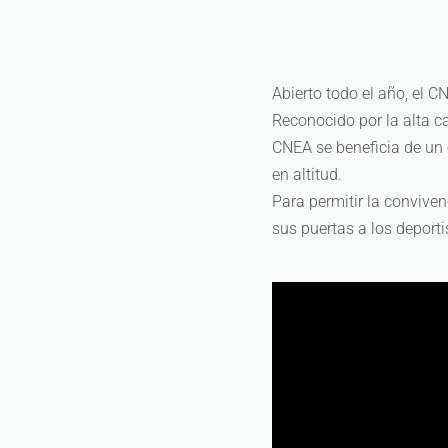
Abierto todo el año, el C
Reconocido por la alta c
CNEA se beneficia de un 
en altitud.
Para permitir la convive
sus puertas a los deport