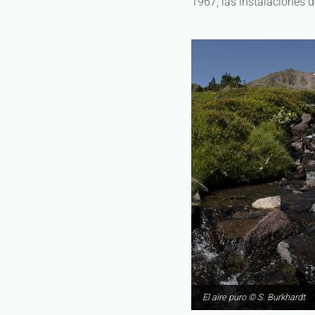
1967, las instalaciones d
El aire puro © S. Burkhardt