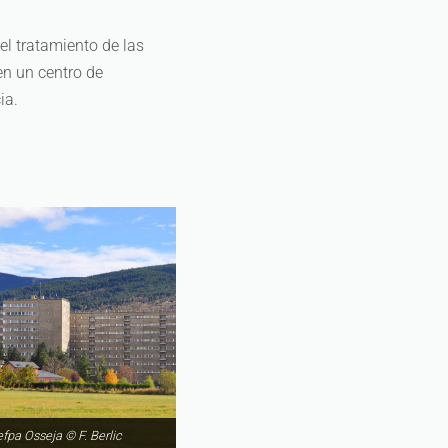
el tratamiento de las
en un centro de
ia.
efpa Osseja © F. Berlic