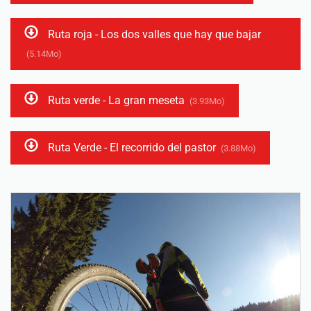
Ruta roja - Los dos valles que hay que bajar
(5.14Mo)
Ruta verde - La gran meseta
(3.93Mo)
Ruta Verde - El recorrido del pastor
(3.88Mo)