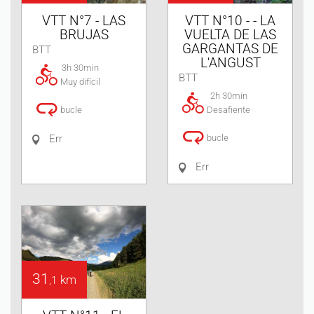
VTT N°7 - LAS
VTT N°10 - - LA
BRUJAS
VUELTA DE LAS
GARGANTAS DE
BTT
L'ANGUST
3h 30min
BTT
Muy difícil
2h 30min
bucle
Desafiente
Err
bucle
Err
31
km
,1