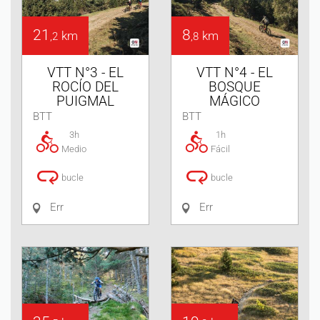
21
8
km
km
,2
,8
VTT N°3 - EL
VTT N°4 - EL
ROCÍO DEL
BOSQUE
PUIGMAL
MÁGICO
BTT
BTT
3h
1h
Medio
Fácil
bucle
bucle
Err
Err