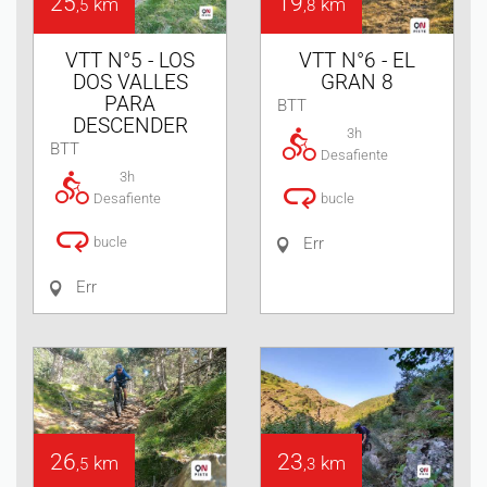
25
19
km
km
,5
,8
VTT N°5 - LOS
VTT N°6 - EL
DOS VALLES
GRAN 8
PARA
BTT
DESCENDER
3h
BTT
Desafiente
3h
Desafiente
bucle
bucle
Err
Err
26
23
km
km
,5
,3