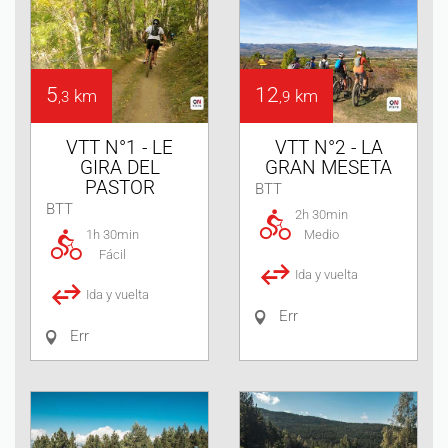
5
12
km
km
,3
,9
VTT N°1 - LE
VTT N°2 - LA
GIRA DEL
GRAN MESETA
PASTOR
BTT
BTT
2h 30min
1h 30min
Medio
Fácil
Ida y vuelta
Ida y vuelta
Err
Err