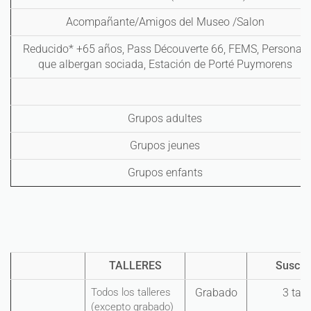
Acompañante/Amigos del Museo /Salon
Reducido* +65 años, Pass Découverte 66, FEMS, Personas
que albergan sociada, Estación de Porté Puymorens
Grupos adultes
Grupos jeunes
Grupos enfants
TALLERES
Suscri
Todos los talleres
Grabado
3 tall
(excepto grabado)