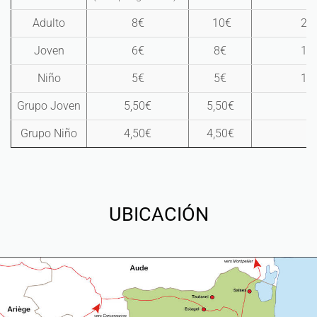
Adulto
8€
10€
24
Joven
6€
8€
18
Niño
5€
5€
13
Grupo Joven
5,50€
5,50€
Grupo Niño
4,50€
4,50€
UBICACIÓN