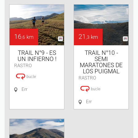
16
21
km
km
,6
,3
TRAIL N°9 - ES
TRAIL N°10 -
UN INFIERNO !
SEMI
MARATONES DE
RASTRO
LOS PUIGMAL
bucle
RASTRO
Err
bucle
Err