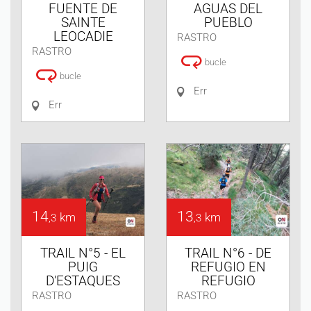
FUENTE DE
AGUAS DEL
SAINTE
PUEBLO
LEOCADIE
RASTRO
RASTRO
bucle
bucle
Err
Err
14
13
km
km
,3
,3
TRAIL N°5 - EL
TRAIL N°6 - DE
PUIG
REFUGIO EN
D'ESTAQUES
REFUGIO
RASTRO
RASTRO