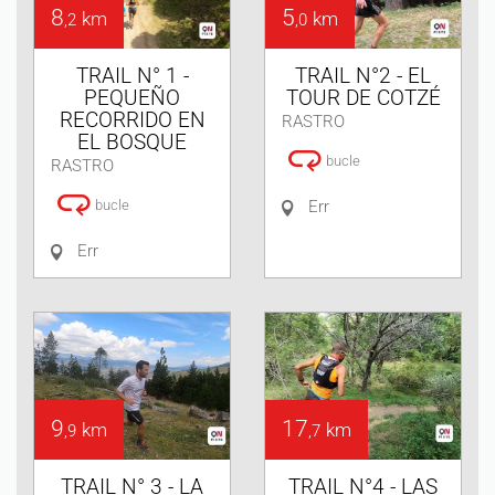
8
5
km
km
,2
,0
TRAIL N° 1 -
TRAIL N°2 - EL
PEQUEÑO
TOUR DE COTZÉ
RECORRIDO EN
RASTRO
EL BOSQUE
bucle
RASTRO
bucle
Err
Err
9
17
km
km
,9
,7
TRAIL N° 3 - LA
TRAIL N°4 - LAS