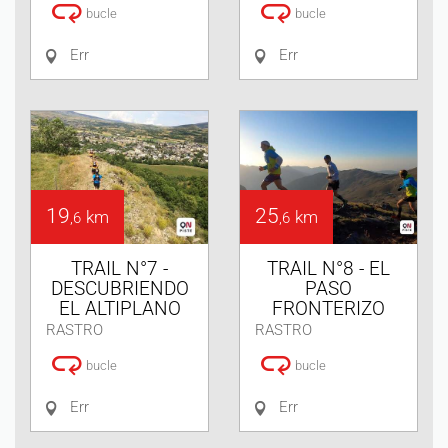
bucle
bucle
Err
Err
19
25
km
km
,6
,6
TRAIL N°7 -
TRAIL N°8 - EL
DESCUBRIENDO
PASO
EL ALTIPLANO
FRONTERIZO
RASTRO
RASTRO
bucle
bucle
Err
Err