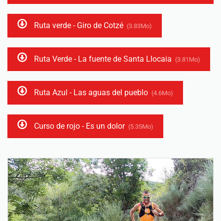
Ruta verde - Giro de Cotzé
(3.83Mo)
Ruta Verde - La fuente de Santa Llocaia
(3.81Mo)
Ruta Azul - Las aguas del pueblo
(4.6Mo)
Curso de rojo - Es un dolor
(5.35Mo)