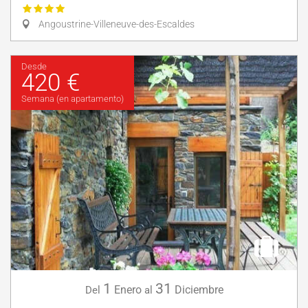
Angoustrine-Villeneuve-des-Escaldes
Desde
420 €
Semana (en apartamento)
1
31
Enero
Diciembre
Del
al