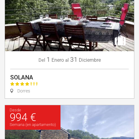
1
31
Enero
Diciembre
Del
al
SOLANA
Dorres
Desde
994 €
Semana (en apartamento)