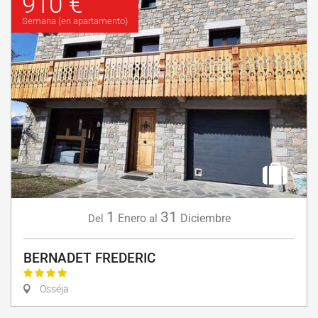
910 €
Semana (en apartamento)
1
31
Enero
Diciembre
Del
al
BERNADET FREDERIC
Osséja