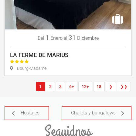
1
31
Enero
Diciembre
Del
al
LA FERME DE MARIUS
Bourg-Madame
1
2
3
6+
12+
18
❯
❯❯
Hostales
Chalets y bungalows
Seguidnos