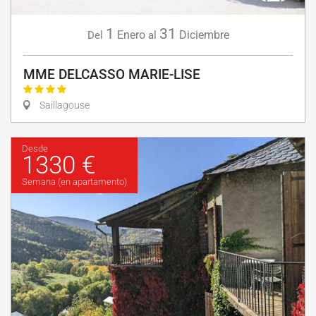
1
31
Enero
Diciembre
Del
al
MME DELCASSO MARIE-LISE
Saillagouse
Desde
1330 €
Semana (en apartamento)