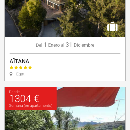
1
31
Enero
Diciembre
Del
al
AÏTANA
Égat
Desde
1304 €
Semana (en apartamento)