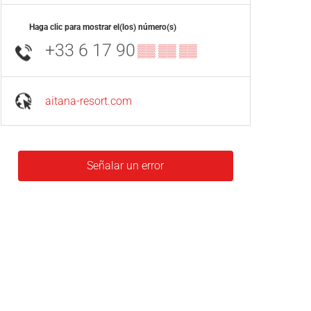
Haga clic para mostrar el(los) número(s)
+33 6 17 90
▒▒ ▒▒ ▒▒
aitana-resort.com
Señalar un error