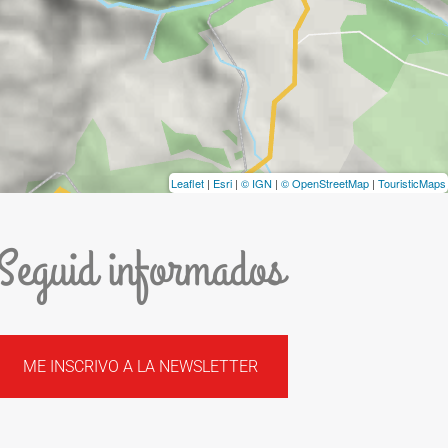
Leaflet
|
Esri
|
© IGN
|
© OpenStreetMap
|
TouristicMaps
Seguid informados
ME INSCRIVO A LA NEWSLETTER