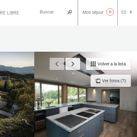
Mon séjour
0
ES
IRE LIBRE
PRÁCTICO
CA
NL
Volver a la lista
Ver fotos (7)
EN
FR