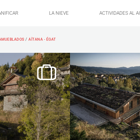
ANIFICAR
LA NIEVE
ACTIVIDADES AL A
/
AMUEBLADOS
AÏTANA - ÉGAT