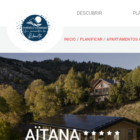
DESCUBRIR
PL
/
/
INICIO
PLANIFICAR
APARTAMENTOS 
AÏTANA