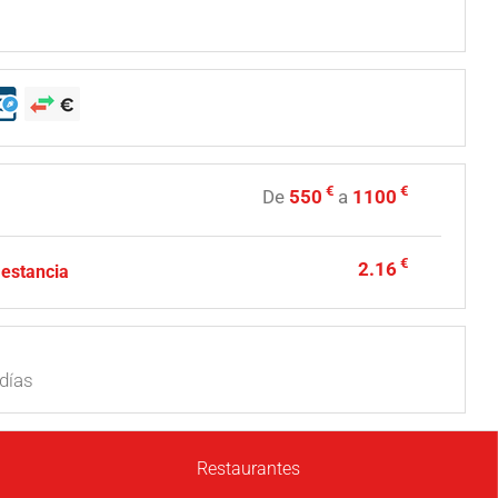
€
€
De
550
a
1100
€
2.16
 estancia
días
Restaurantes