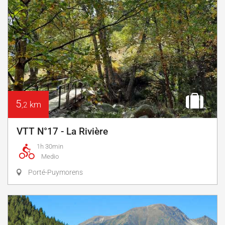
5
km
,2
VTT N°17 - La Rivière
1h 30min
Medio
Porté-Puymorens