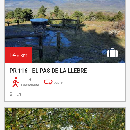
14
km
,8
PR 116 - EL PAS DE LA LLEBRE
7h
bucle
Desafiente
Err