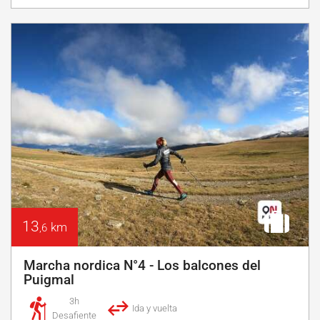
13
km
,6
Marcha nordica N°4 - Los balcones del
Puigmal
3h
Ida y vuelta
Desafiente