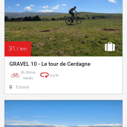
31
km
,1
GRAVEL 10 - Le tour de Cerdagne
3h 30min
bucle
Medio
Estavar