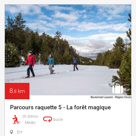
8
km
,8
Parcours raquette 5 - La forêt magique
2h 30min
bucle
Medio
Err