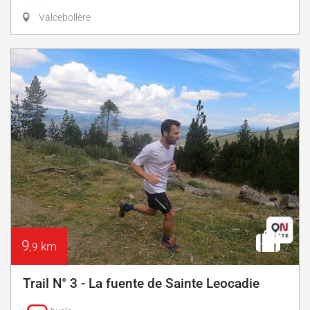
Valcebollère
9
km
,9
Trail N° 3 - La fuente de Sainte Leocadie