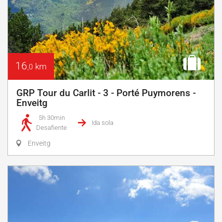
16
km
,0
GRP Tour du Carlit - 3 - Porté Puymorens -
Enveitg
5h 30min
Ida sola
Desafiente
Enveitg