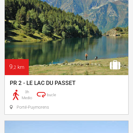
9
km
,2
PR 2 - LE LAC DU PASSET
3h
bucle
Medio
Porté-Puymorens