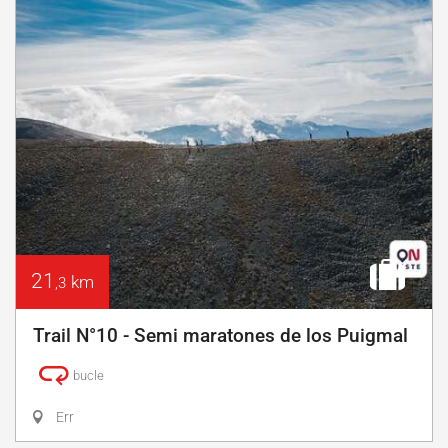
21
km
,3
Trail N°10 - Semi maratones de los Puigmal
bucle
Err