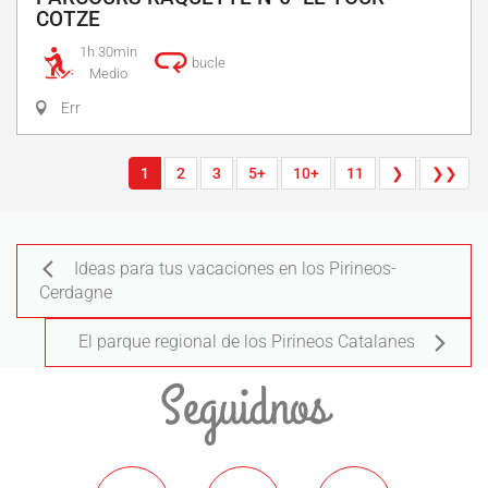
COTZE
1h 30min
bucle
Medio
Err
1
2
3
5+
10+
11
❯
❯❯
Ideas para tus vacaciones en los Pirineos-
Cerdagne
El parque regional de los Pirineos Catalanes
Seguidnos