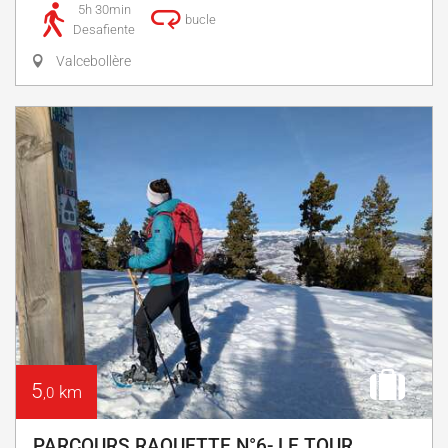
5h 30min
bucle
Desafiente
Valcebollère
5
km
,0
PARCOURS RAQUETTE N°6- LE TOUR