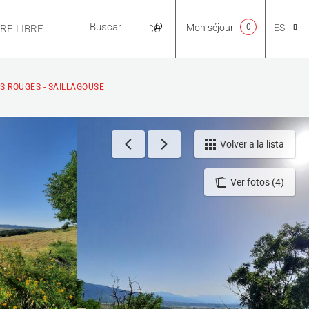
Mon séjour
0
ES
IRE LIBRE
PRÁCTICO
CA
ES ROUGES - SAILLAGOUSE
NL
Volver a la lista
Ver fotos (4)
EN
FR