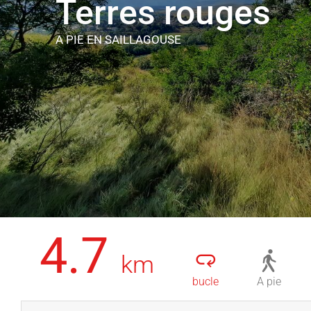
Terres rouges
A PIE
EN SAILLAGOUSE
4.7
km
bucle
A pie