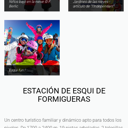
Niños bajo en la nieve © F.
Jardines de las nieves -
Berlic
artículo de "l'Indépendant" ...
Esqui fun !
ESTACIÓN DE ESQUI DE
FORMIGUERAS
Un centro turístico familiar y dinámico apto para todos los
niveles. De 1700 a 2400 m, 19 pistas arboladas, 2 telesillas