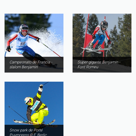
Campeonato de Francia -
Super gigante Benjamin -
slalom Benjamin
Font Romeu
Snow park de Porté
Puymorens © F. Berlic