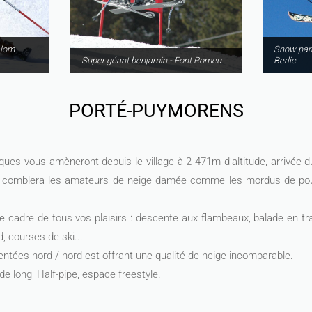
alom
Snow park
Super géant benjamin - Font Romeu
Berlic
PORTÉ-PUYMORENS
es vous amèneront depuis le village à 2 471m d’altitude, arrivée du
 comblera les amateurs de neige damée comme les mordus de pou
e cadre de tous vos plaisirs : descente aux flambeaux, balade en tra
 courses de ski...
entées nord / nord-est offrant une qualité de neige incomparable.
e long, Half-pipe, espace freestyle.