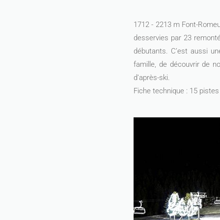
1712 - 2213 m Font-Romeu 
desservies par 23 remonté
débutants. C’est aussi un
famille, de découvrir de n
d’après-ski.
Fiche technique : 15 pistes