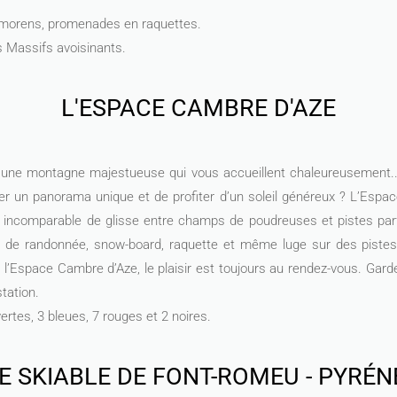
uymorens, promenades en raquettes.
s Massifs avoisinants.
L'ESPACE CAMBRE D'AZE
r une montagne majestueuse qui vous accueillent chaleureusement...
er un panorama unique et de profiter d’un soleil généreux ? L’Espa
ue incomparable de glisse entre champs de poudreuses et pistes par
 ski de randonnée, snow-board, raquette et même luge sur des piste
l’Espace Cambre d’Aze, le plaisir est toujours au rendez-vous. Gar
tation.
ertes, 3 bleues, 7 rouges et 2 noires.
 SKIABLE DE FONT-ROMEU - PYRÉN