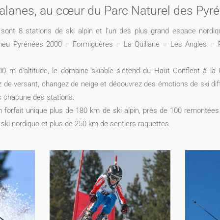
alanes, au cœur du Parc Naturel des Pyr
sont 8 stations de ski alpin et l’un des plus grand espace nordi
eu Pyrénées 2000 – Formiguères – La Quillane – Les Angles – 
0 m d’altitude, le domaine skiable s’étend du Haut Conflent à la
 de versant, changez de neige et découvrez des émotions de ski diff
ns chacune des stations.
un forfait unique plus de 180 km de ski alpin, près de 100 remontée
ski nordique et plus de 250 km de sentiers raquettes.