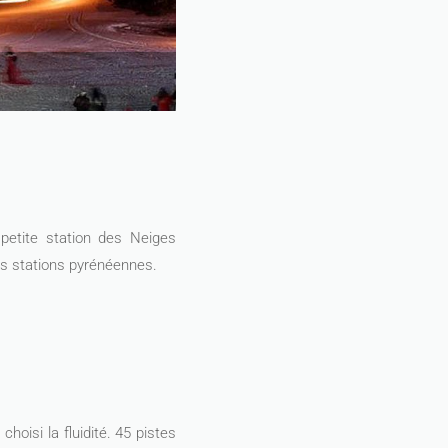
petite station des Neiges
des stations pyrénéennes.
hoisi la fluidité. 45 pistes