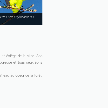
 de Porté Puymorens © F.
 télésiège de la Mine. Son
dreuse et tous ceux épris
îneau au coeur de la forêt,