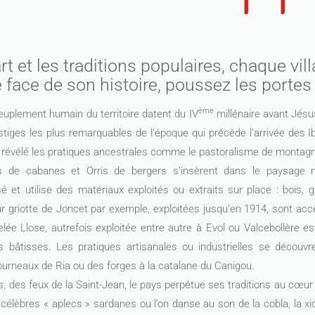
rt et les traditions populaires, chaque vil
 face de son histoire, poussez les porte
ème
uplement humain du territoire datent du IV
millénaire avant Jésu
estiges les plus remarquables de l’époque qui précède l’arrivée des
t révélé les pratiques ancestrales comme le pastoralisme de montagn
es de cabanes et Orris de bergers s’insèrent dans le paysage m
lisé et utilise des matériaux exploités ou extraits sur place : bois, gr
r griotte de Joncet par exemple, exploitées jusqu’en 1914, sont acc
lée Llose, autrefois exploitée entre autre à Evol ou Valcebollère es
s bâtisses. Les pratiques artisanales ou industrielles se décou
ourneaux de Ria ou des forges à la catalane du Canigou.
, des feux de la Saint-Jean, le pays perpétue ses traditions au cœur
célèbres « aplecs » sardanes ou l’on danse au son de la cobla, la xi