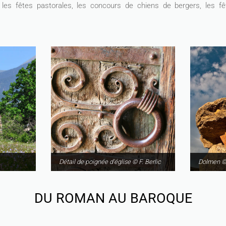
 les fêtes pastorales, les concours de chiens de bergers, les fê
Détail de poignée d'église © F. Berlic
Dolmen © 
DU ROMAN AU BAROQUE