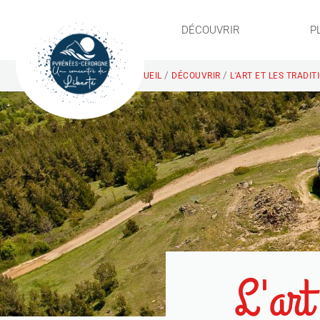
DÉCOUVRIR
P
/
/
ACCUEIL
DÉCOUVRIR
L'ART ET LES TRADI
L'art