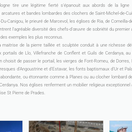
logne tire une légitime fierté s’épanouit aux abords de la lign
s arcatures et bandes lombardes des clochers de Saint-Michel-de-Cuixa
-Du-Canigou, le prieuré de Marcevol, les églises de Ria, de Corneilla-de
ntrent l’agréable diversité des chefs-d’œuvre de sobriété du premier
 des exemples les plus reconnus.
a maitrise de la pierre taillée et sculptée conduit à une richesse dé
ux portails de Llo, Villefranche de Conflent et Guils de Cerdanya, au
on choisit de passer le portail, les vierges de Font-Romeu, de Dorres, 
 fresques d’Angoustrine et d’Estavar, les fonts baptismaux d’Ur et Pa
 abondante, ou étonnante comme à Planes ou au clocher lombard de
 Cerdanya. Nos églises renferment un mobilier religieux exceptionne
lise St Pierre de Prades.