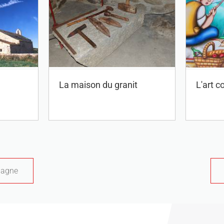
La maison du granit
L'art 
dagne