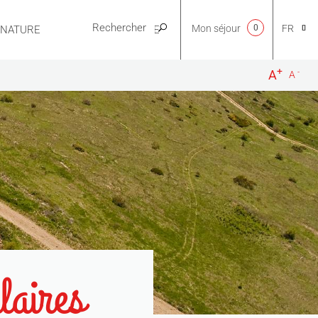
Mon séjour
0
FR
E NATURE
PRATIQUE
+
-
A
A
CA
NL
EN
ES
laires