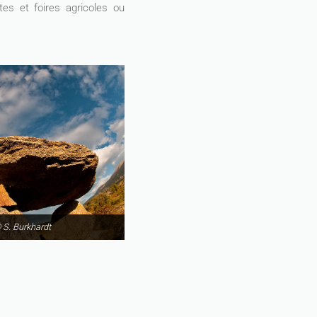
tes et foires agricoles ou
S. Burkhardt