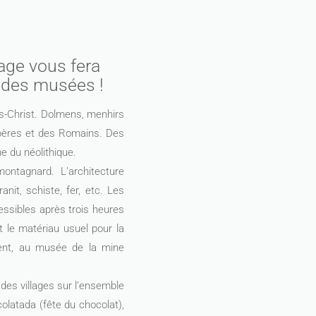
lage vous fera
s des musées !
s-Christ. Dolmens, menhirs
 Ibères et des Romains. Des
e du néolithique.
ontagnard. L’architecture
anit, schiste, fer, etc. Les
essibles après trois heures
t le matériau usuel pour la
vrent, au musée de la mine
 des villages sur l’ensemble
colatada (fête du chocolat),