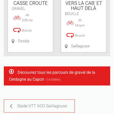
CASSE CROUTE
VERS LA CAB' ET
HAUT DELÀ
GRAVEL
BOUCLE
4h
Difficile
3h
Moyen
Boucle
Boucle
Osséja
Saillagouse
Découvrez tous les parcours de gravel de la
Cerdagne au Capcir
(14.63Mo)
Stade VTT XCO Saillagouse