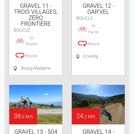
GRAVEL 11 -
GRAVEL 12 -
TROIS VILLAGES,
GAR'VEL
ZÉRO
BOUCLE
FRONTIÈRE
2h
BOUCLE
Facile
2h
Moyen
Boucle
Boucle
Enveitg
Bourg-Madame
38
24
km
km
,0
,2
GRAVEL 13 - 504
GRAVEL 14 -