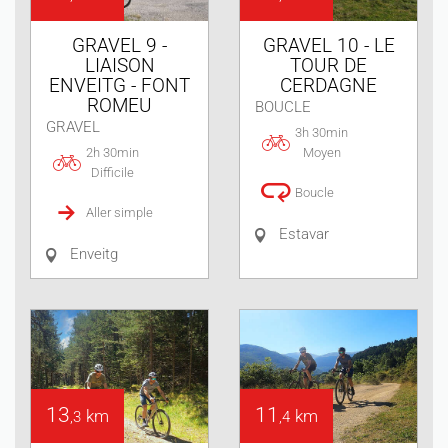
GRAVEL 9 -
GRAVEL 10 - LE
LIAISON
TOUR DE
ENVEITG - FONT
CERDAGNE
ROMEU
BOUCLE
GRAVEL
3h 30min
2h 30min
Moyen
Difficile
Boucle
Aller simple
Estavar
Enveitg
13
11
km
km
,3
,4