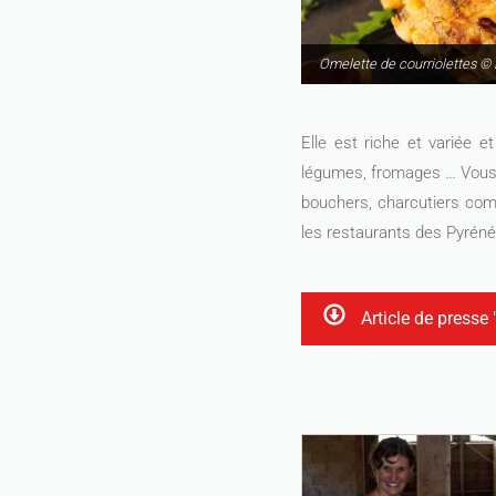
Omelette de courriolettes © F
Elle est riche et variée e
légumes, fromages … Vous 
bouchers, charcutiers co
les restaurants des Pyrén
Article de presse 