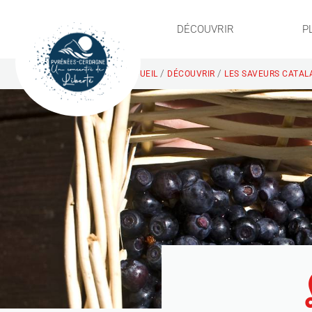
DÉCOUVRIR
P
/
/
ACCUEIL
DÉCOUVRIR
LES SAVEURS CATAL