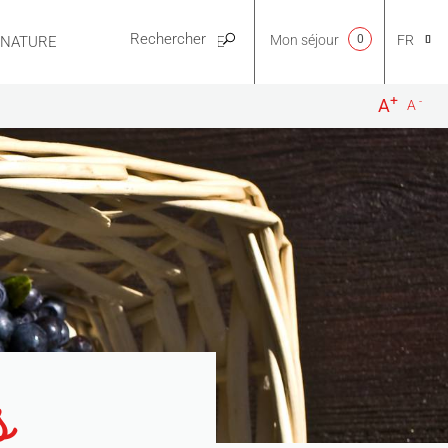
Mon séjour
0
FR
E NATURE
PRATIQUE
+
-
A
A
CA
NL
EN
ES
s