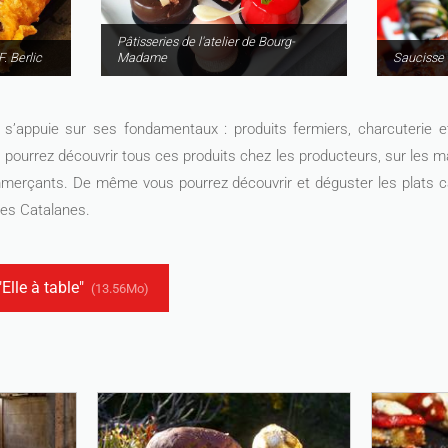
Pâtisseries de l'atelier de Bourg-
. Berlic
Madame
Saucisse 
t s’appuie sur ses fondamentaux : produits fermiers, charcuterie et
pourrez découvrir tous ces produits chez les producteurs, sur les m
mmerçants. De même vous pourrez découvrir et déguster les plats 
ées Catalanes.
"Elle à table"
(13.56Mo)