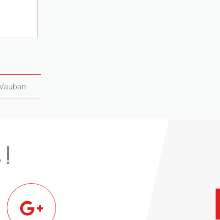
s Vauban
 !