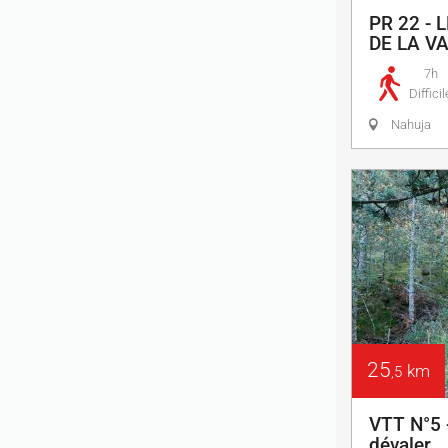
PR 22 - 
DE LA V
7h
Difficil
Nahuja
25
km
,5
VTT N°5 -
dévaler