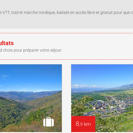
 VTT, trail et marche nordique, balisés en accès libre et gratuit pour que
ultats
d choix pour préparer votre séjour
8
km
,9