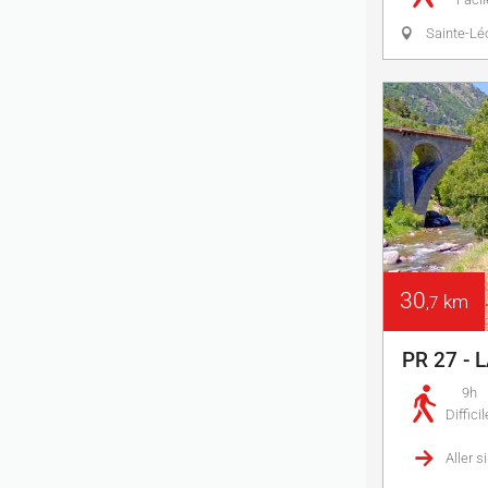
Sainte-Lé
30
km
,7
PR 27 -
9h
Difficil
Aller 