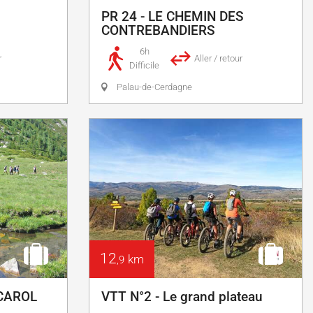
PR 24 - LE CHEMIN DES
CONTREBANDIERS
6h
r
Aller / retour
Difficile
Palau-de-Cerdagne
12
km
,9
 CAROL
VTT N°2 - Le grand plateau