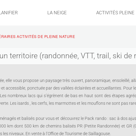
LANIFIER
LA NEIGE
ACTIVITÉS PLEINE
NÉRAIRES ACTIVITÉS DE PLEINE NATURE
 un territoire (randonnée, VTT, trail, ski 
e, elle vous propose un paysage très ouvert, panoramique, ensoleillé, all
 accessible, ponctuée par des vallées éclairées et accueillantes. Pour 
 Les nombreux lacs qui s’égrènent de bas en haut sont des étapes agré
rte. Les isards , les cerfs, les marmottes et les mouflons ne sont pas rare
aménagés et balisés pour vous et découvrez le Pack rando : sac à dos aju
 1000 km dont 500 km de chemins balisés PR (Petite Randonnée) et GR (
s les niveaux. En vente à l’Office de Tourisme de Saillagouse.