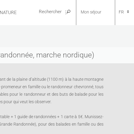
Mon séjour
FR
 NATURE
PRATIQUE
CA
de randonnée, marche nordique)
NL
ant de la plaine d’altitude (1100 m) à la haute montagne
le promeneur en famille ou le randonneur chevronné, tous
EN
ables pour le randonneur et des buts de balade pour les
s pour qui veut les observer.
ES
stable + 1 guide de randonnées + 1 carte à 5€. Munissez-
Grande Randonnée), pour des balades en famille ou des