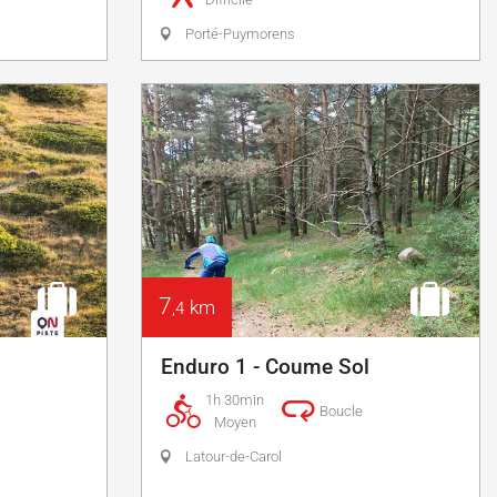
Porté-Puymorens
7
km
,4
Enduro 1 - Coume Sol
1h 30min
Boucle
Moyen
Latour-de-Carol