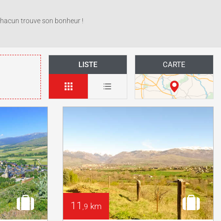
 chacun trouve son bonheur !
LISTE
CARTE
11
km
,9