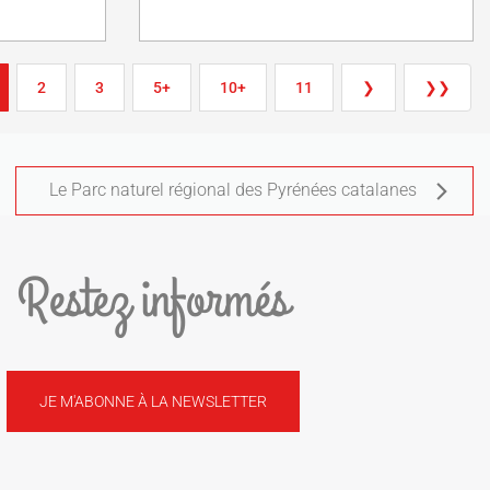
2
3
5+
10+
11
❯
❯❯
Le Parc naturel régional des Pyrénées catalanes
Restez informés
JE M'ABONNE À LA NEWSLETTER