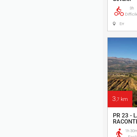
3h
Difficil
Err
3
km
,7
PR 23 -
RACONT
1h 30
Facil