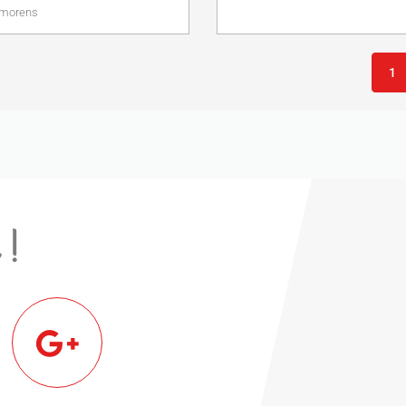
ymorens
1
 !