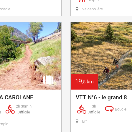
ocadie
Valcebollère
19
km
,8
 LA CAROLANE
VTT N°6 - le grand 8
2h 30min
3h
Boucle
e
Difficile
Difficile
Err
simple