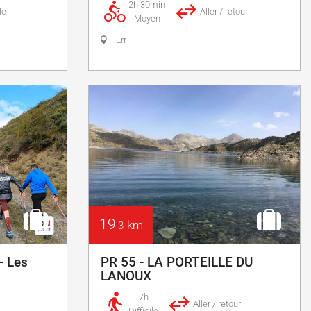
2h 30min
le
Aller / retour
Moyen
Err
19
km
,3
- Les
PR 55 - LA PORTEILLE DU
LANOUX
7h
Aller / retour
Difficile