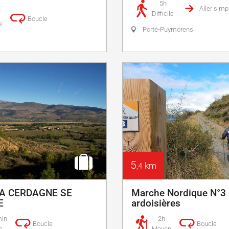
5h
Aller simp
Difficile
Boucle
e
Porté-Puymorens
5
km
,4
 LA CERDAGNE SE
Marche Nordique N°3 
E
ardoisières
min
2h
Boucle
Boucle
e
Moyen