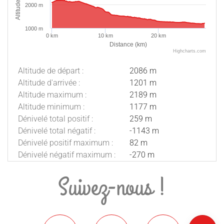
Altitude (m)
2000 m
1000 m
0 km
10 km
20 km
Distance (km)
Highcharts.com
Altitude de départ :
2086 m
Altitude d'arrivée :
1201 m
Altitude maximum :
2189 m
Altitude minimum :
1177 m
Dénivelé total positif :
259 m
Dénivelé total négatif :
-1143 m
Dénivelé positif maximum :
82 m
Dénivelé négatif maximum :
-270 m
Suivez-nous !
Description
Télécharger
Dénivelé