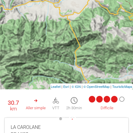
Leaflet
|
Esri
|
© IGN
|
© OpenStreetMap
|
TouristicMaps
30.7
km
Aller simple
VTT
2h 30min
Difficile
LA CAROLANE