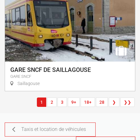
GARE SNCF DE SAILLAGOUSE
GARE SNCF
Saillagouse
1
2
3
9+
18+
28
❯
❯❯
Taxis et location de véhicules