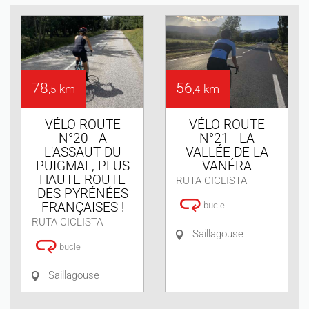
78
56
km
km
,5
,4
VÉLO ROUTE
VÉLO ROUTE
N°20 - A
N°21 - LA
L'ASSAUT DU
VALLÉE DE LA
PUIGMAL, PLUS
VANÉRA
HAUTE ROUTE
RUTA CICLISTA
DES PYRÉNÉES
FRANÇAISES !
bucle
RUTA CICLISTA
Saillagouse
bucle
Saillagouse