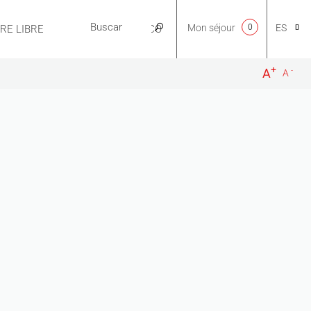
Mon séjour
0
ES
IRE LIBRE
PRÁCTICO
+
-
A
A
CA
NL
EN
FR