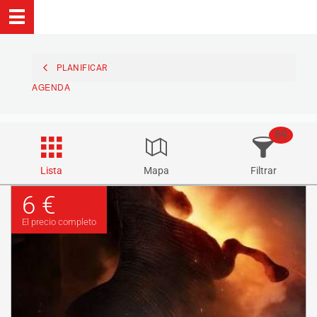
PLANIFICAR
AGENDA
69
Lista
Mapa
Filtrar
6 €
El precio completo