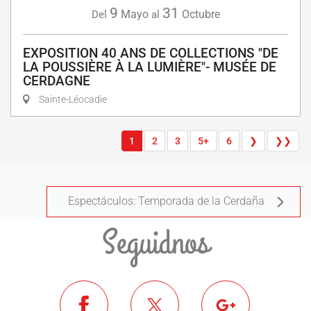
9
31
Mayo
Octubre
Del
al
EXPOSITION 40 ANS DE COLLECTIONS "DE
LA POUSSIÈRE À LA LUMIÈRE"- MUSÉE DE
CERDAGNE
Sainte-Léocadie
1
2
3
5+
6
❯
❯❯
Espectáculos: Temporada de la Cerdaña
Seguidnos