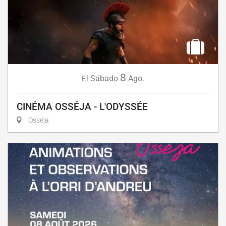
8
Sábado
Ago.
El
CINÉMA OSSÉJA - L'ODYSSÉE
Osséja