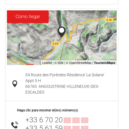
Cómo llegar
54 Route des Pyrénées Résidence 'La Solane'
Appt 5 H
66760
ANGOUSTRINE-VILLENEUVE-DES-
ESCALDES
Haga clic para mostrar el(los) número(s)
+33 6 70 20
▒▒ ▒▒ ▒▒
+33 5 61 59
▒▒ ▒▒ ▒▒