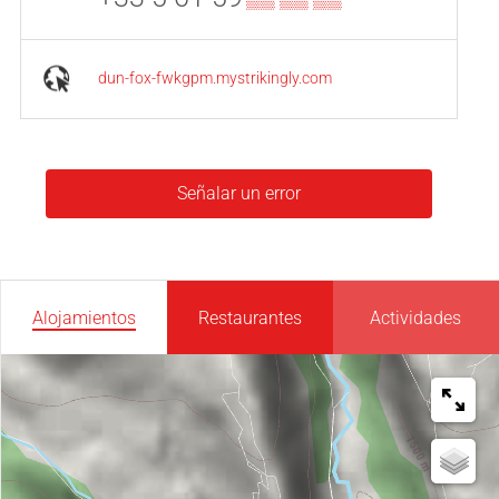
dun-fox-fwkgpm.mystrikingly.com
Señalar un error
Alojamientos
Restaurantes
Actividades