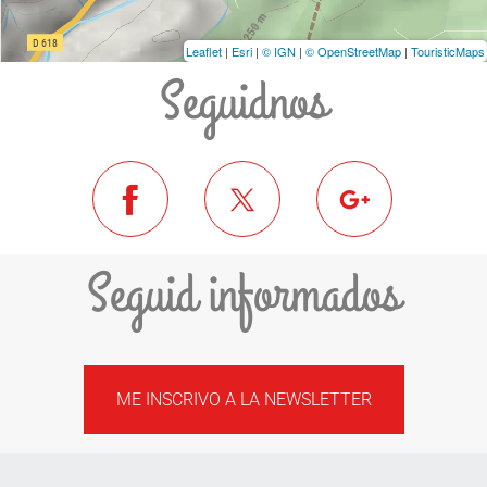
Leaflet
|
Esri
|
© IGN
|
© OpenStreetMap
|
TouristicMaps
Seguidnos
Seguid informados
ME INSCRIVO A LA NEWSLETTER