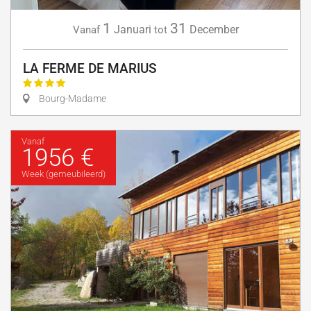
1
31
Januari
December
Vanaf
tot
LA FERME DE MARIUS
Bourg-Madame
Vanaf
1956 €
Week (gemeubileerd)