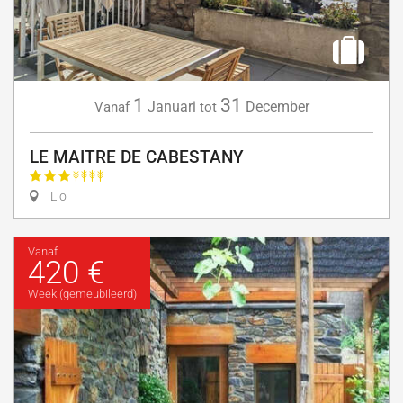
1
31
Januari
December
Vanaf
tot
LE MAITRE DE CABESTANY
Llo
Vanaf
420 €
Week (gemeubileerd)