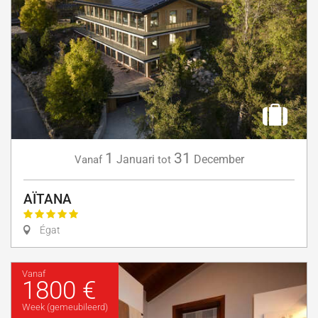
1
31
Januari
December
Vanaf
tot
AÏTANA
Égat
Vanaf
1800 €
Week (gemeubileerd)