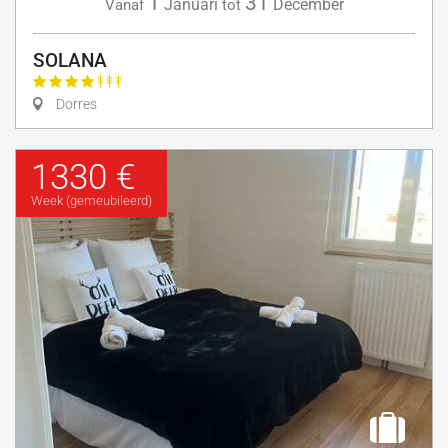
1
31
Januari
December
Vanaf
tot
SOLANA
Dorres
1330 €
Week (gemeubileerd)