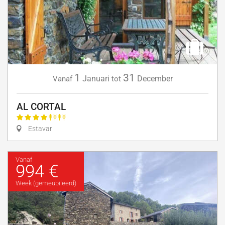
1
31
Januari
December
Vanaf
tot
AL CORTAL
Estavar
Vanaf
994 €
Week (gemeubileerd)