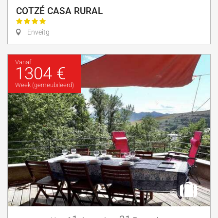
COTZÉ CASA RURAL
Enveitg
Vanaf
1304 €
Week (gemeubileerd)