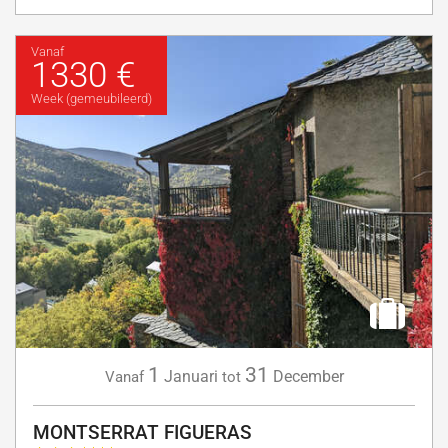
Vanaf
1330 €
Week (gemeubileerd)
1
31
Januari
December
Vanaf
tot
MONTSERRAT FIGUERAS