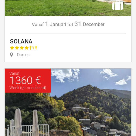
1
31
Januari
December
Vanaf
tot
SOLANA
Dorres
Vanaf
1360 €
Week (gemeubileerd)