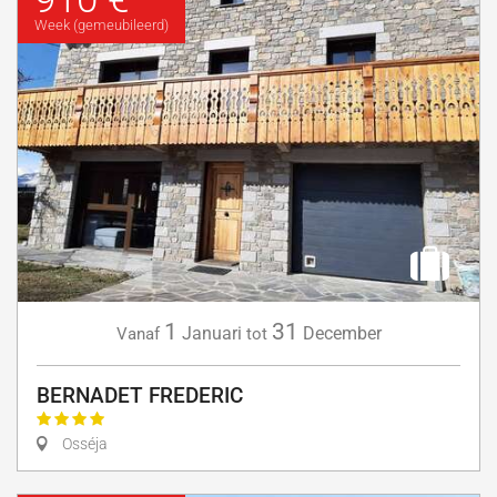
Week (gemeubileerd)
1
31
Januari
December
Vanaf
tot
BERNADET FREDERIC
Osséja