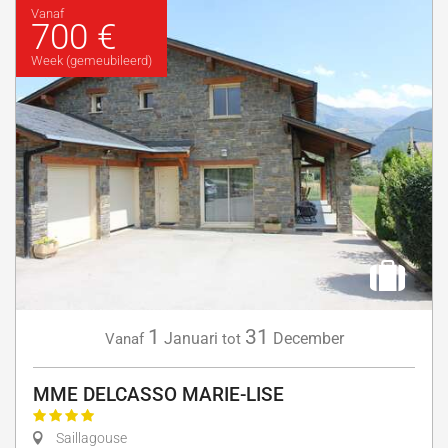
Vanaf
700 €
Week (gemeubileerd)
1
31
Januari
December
Vanaf
tot
MME DELCASSO MARIE-LISE
Saillagouse