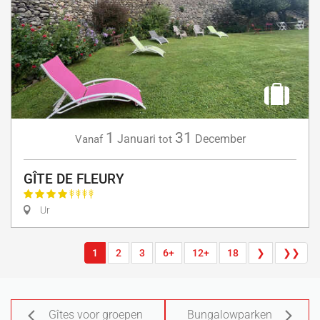
1
31
Januari
December
Vanaf
tot
GÎTE DE FLEURY
Ur
1
2
3
6+
12+
18
❯
❯❯
Gîtes voor groepen
Bungalowparken