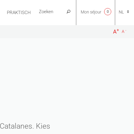
Mon séjour
0
NL
PRAKTISCH
+
-
A
A
CA
EN
FR
ES
Catalanes. Kies