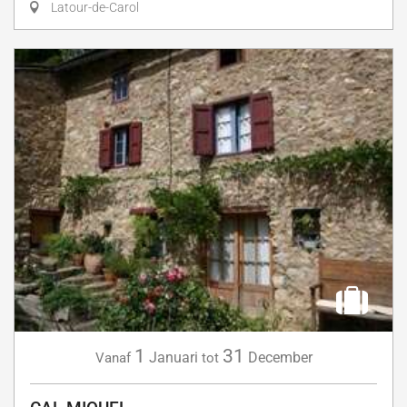
Latour-de-Carol
1
31
Januari
December
Vanaf
tot