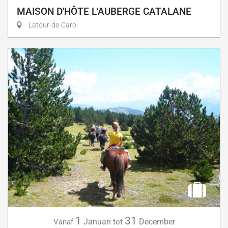
MAISON D'HÔTE L'AUBERGE CATALANE
Latour-de-Carol
1
31
Januari
December
Vanaf
tot