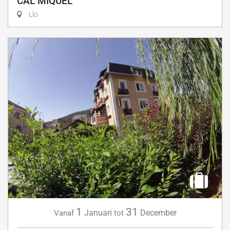
CAL MIQUEL
Llo
1
31
Januari
December
Vanaf
tot