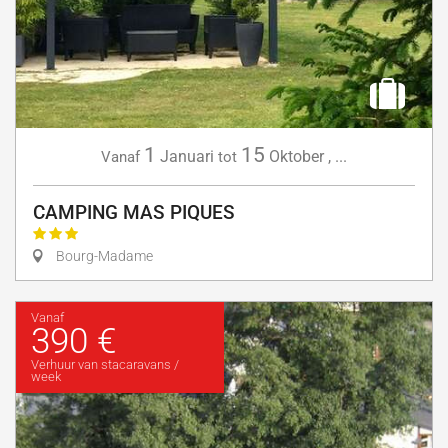
1
15
Januari
Oktober
,
...
Vanaf
tot
CAMPING MAS PIQUES
Bourg-Madame
Vanaf
390 €
Verhuur van stacaravans /
week