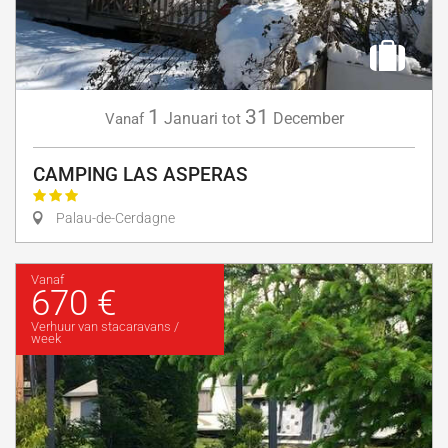
1
31
Januari
December
Vanaf
tot
CAMPING LAS ASPERAS
Palau-de-Cerdagne
Vanaf
670 €
Verhuur van stacaravans /
week