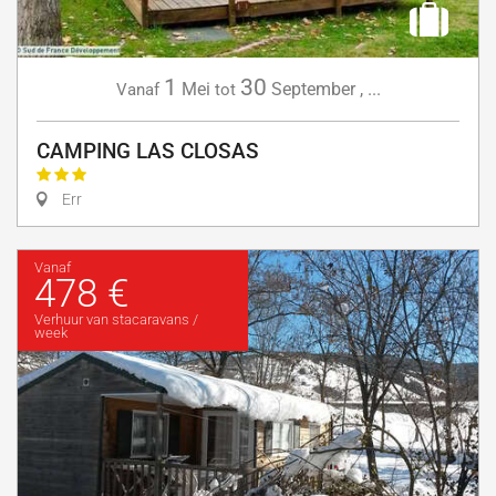
1
30
Mei
September
,
...
Vanaf
tot
CAMPING LAS CLOSAS
Err
Vanaf
478 €
Verhuur van stacaravans /
week