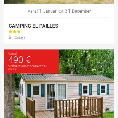
1
31
Januari
December
Vanaf
tot
CAMPING EL PAILLES
Osséja
Vanaf
490 €
Verhuur van stacaravans /
week