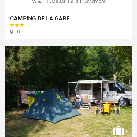
1
31
Januari
December
Vanaf
tot
CAMPING DE LA GARE
Ur