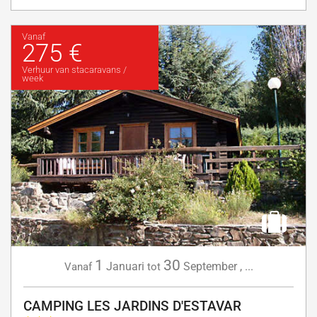
Vanaf
275 €
Verhuur van stacaravans /
week
1
30
Januari
September
,
...
Vanaf
tot
CAMPING LES JARDINS D'ESTAVAR