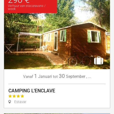
Verhuur van stacaravans /
week
1
30
Januari
September
,
...
Vanaf
tot
CAMPING L'ENCLAVE
Estavar