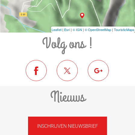
Leaflet
|
Esri
|
© IGN
|
© OpenStreetMap
|
TouristicMaps
Volg ons !
Nieuws
INSCHRIJVEN NIEUWSBRIEF