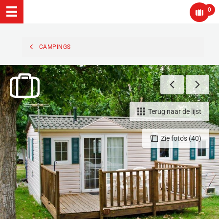
0
CAMPINGS
Terug naar de lijst
Zie foto's (40)