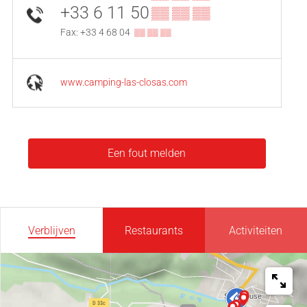
+33 6 11 50
▒▒ ▒▒ ▒▒
Fax: +33 4 68 04
▒▒ ▒▒ ▒▒
www.camping-las-closas.com
Een fout melden
Verblijven
Restaurants
Activiteiten