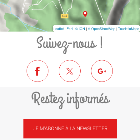
Leaflet
|
Esri
|
© IGN
|
© OpenStreetMap
|
TouristicMaps
Suivez-nous !
Restez informés
JE M'ABONNE À LA NEWSLETTER