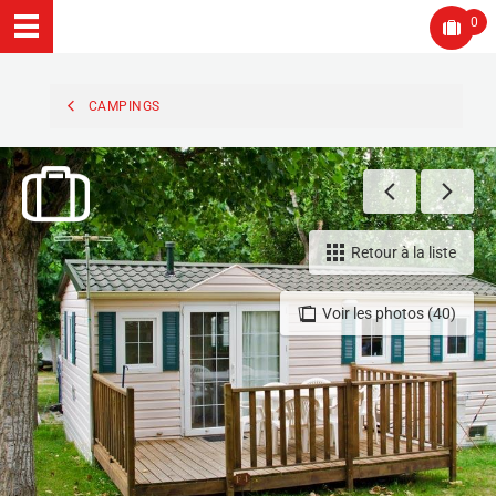
0
CAMPINGS
Retour à la liste
Voir les photos (40)