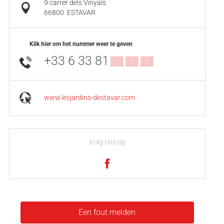
9 carrer dels Vinyals
66800
ESTAVAR
Klik hier om het nummer weer te geven
+33 6 33 81
▒▒ ▒▒ ▒▒
www.lesjardins-destavar.com
Volg ons op
Een fout melden