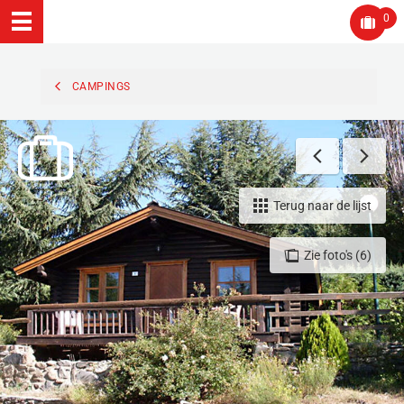
0
CAMPINGS
Terug naar de lijst
Zie foto's (6)