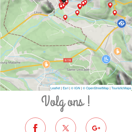
Leaflet
|
Esri
|
© IGN
|
© OpenStreetMap
|
TouristicMaps
Volg ons !