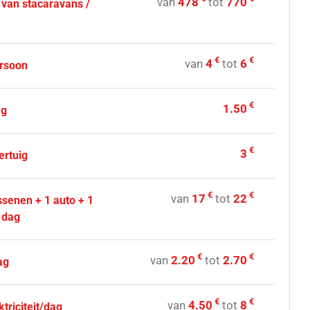
van
478
tot
770
 van stacaravans /
€
€
van
4
tot
6
ersoon
€
1.50
ag
€
3
ertuig
€
€
van
17
tot
22
ssenen + 1 auto + 1
/ dag
€
€
van
2.20
tot
2.70
ag
€
€
van
4.50
tot
8
ktriciteit/dag