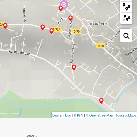
Leaflet
|
Esri
|
© IGN
|
© OpenStreetMap
|
TouristicMaps