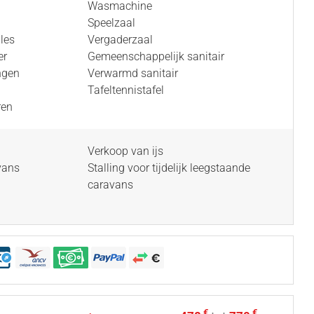
Wasmachine
Speelzaal
les
Vergaderzaal
er
Gemeenschappelijk sanitair
ngen
Verwarmd sanitair
Tafeltennistafel
ren
Verkoop van ijs
vans
Stalling voor tijdelijk leegstaande
caravans
€
€