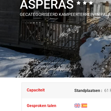
ASPERAS
GECATEGORISEERD KAMPEERTERREIN
IN PAL
Capaciteit
Standplaatsen :
61 P
Gesproken talen