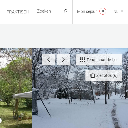
Mon séjour
0
NL
PRAKTISCH
CA
EN
Terug naar de lijst
Zie foto's (6)
FR
ES