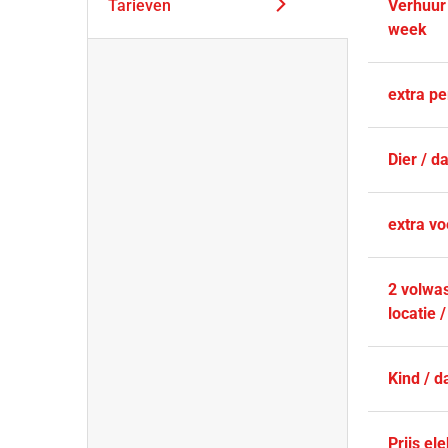
Tarieven
Verhuur
week
extra p
Dier / d
extra vo
2 volwa
locatie 
Kind / d
Prijs ele