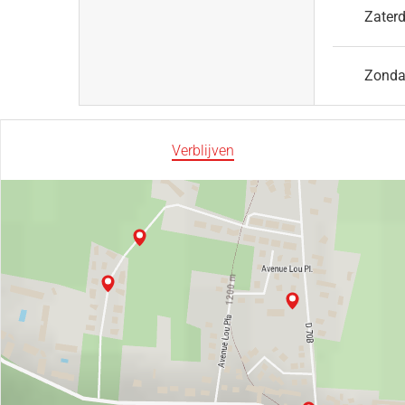
Zater
Zond
Verblijven