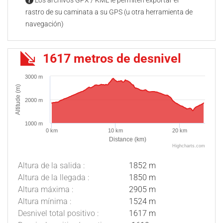
Los archivos GPX / KML le permiten exportar el
rastro de su caminata a su GPS (u otra herramienta de
navegación)
1617 metros de desnivel
3000 m
Altitude (m)
2000 m
1000 m
0 km
10 km
20 km
Distance (km)
Highcharts.com
Altura de la salida :
1852 m
Altura de la llegada :
1850 m
Altura máxima :
2905 m
Altura mínima :
1524 m
Desnivel total positivo :
1617 m